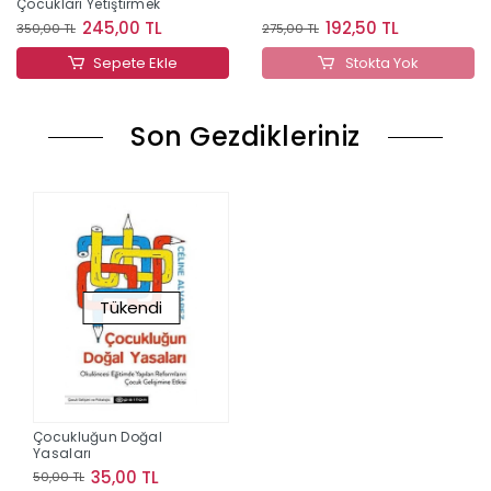
Çocukları Yetiştirmek
245,00 TL
192,50 TL
350,00 TL
275,00 TL
Sepete Ekle
Stokta Yok
Son Gezdikleriniz
Tükendi
Çocukluğun Doğal
Yasaları
35,00 TL
50,00 TL