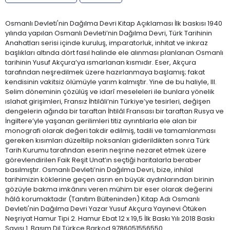
Osmanlı Devleti'nin Dağılma Devri Kitap Açıklaması İlk baskısı 1940
yılında yapılan Osmanlı Devleti’nin Dağılma Devri, Türk Tarihinin
Anahatları serisi içinde kuruluş, imparatorluk, inhitat ve inkıraz
başlıkları altında dört fasıl halinde ele alınması planlanan Osmanlı
tarihinin Yusuf Akçura’ya ısmarlanan kısmıdır. Eser, Akçura
tarafından neşredilmek üzere hazırlanmaya başlamış; fakat
kendisinin vakitsiz ölümüyle yarım kalmıştır. Yine de bu haliyle, III.
Selim döneminin çözülüş ve idarî meseleleri ile bunlara yönelik
ıslahat girişimleri, Fransız İhtilâli’nin Türkiye’ye tesirleri, değişen
dengelerin ağında bir taraftan İhtilâl Fransası bir taraftan Rusya ve
İngiltere’yle yaşanan gerilimleri titiz ayrıntılarla ele alan bir
monografi olarak değeri takdir edilmiş, tadili ve tamamlanması
gereken kısımları düzeltilip noksanları giderildikten sonra Türk
Tarih Kurumu tarafından eserin neşrine nezaret etmek üzere
görevlendirilen Faik Reşit Unat’ın seçtiği haritalarla beraber
basılmıştır. Osmanlı Devleti’nin Dağılma Devri, bize, inhilal
tarihimizin köklerine geçen asrın en büyük aydınlarından birinin
gözüyle bakma imkânını veren mühim bir eser olarak değerini
hâlâ korumaktadır (Tanıtım Bülteninden) Kitap Adı Osmanlı
Devleti'nin Dağılma Devri Yazar Yusuf Akçura Yayınevi Ötüken
Neşriyat Hamur Tipi 2. Hamur Ebat 12 x 19,5 İlk Baskı Yılı 2018 Baskı
Sayısı 1. Basım Dil Türkçe Barkod 9786051556550