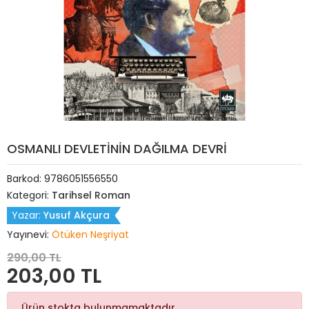
OSMANLI DEVLETİNİN DAĞILMA DEVRİ
Barkod:
9786051556550
Kategori:
Tarihsel Roman
Yazar:
Yusuf Akçura
Yayınevi:
Ötüken Neşriyat
290,00 TL
203,00 TL
Ürün stokta bulunmamaktadır.