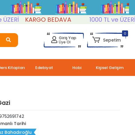
ERİ
KARGO BEDAVA
1000 TL ve ÜZERİ
K
0
Giriş Yap
Sepetim
Üye Ol
Ders Kitapları
Edebiyat
Hobi
Kişisel Gelişim
azi
9752691742
manlı Tarihi
uz Bahadıroğlu