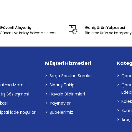
Güvenli Alışveriş
Geniş Ürün Yelpazesi
Güvenli ve kolay ödeme sistemi
Binlerce ürün ve kampany
Müşteri Hizmetleri
Kateg
a
Sıkça Sorulan Sorular
Çocu
latma Metni
Sipariş Takip
Çocu
Edebi
atış Sözleşmesi
Havale Bildirimleri
Kolek
ikası
Yayınevleri
Sürel
tal İade Koşulları
Şubelerimiz
Araş