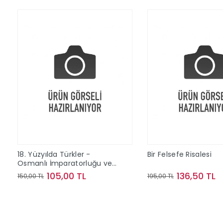
18. Yüzyılda Türkler -
Bir Felsefe Risalesi
Osmanlı İmparatorluğu ve
Kırım Hatıraları
105,00 TL
136,50 TL
150,00 TL
195,00 TL
Sepete Ekle
Sepete Ek