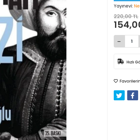
Yayınevi:
Nes
220,00 TL
154,0
Hızlı G
Favorileri