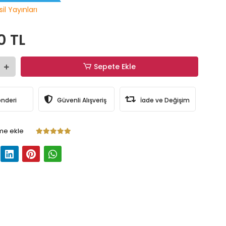
il Yayınları
0 TL
Sepete Ekle
önderi
Güvenli Alışveriş
İade ve Değişim
me ekle