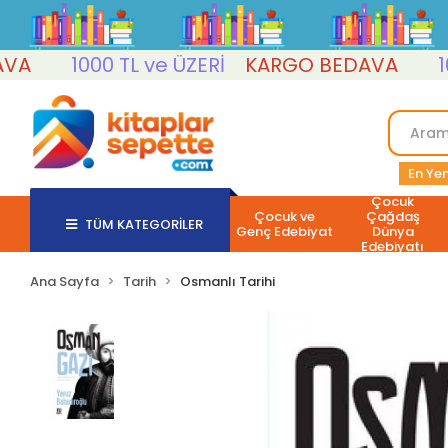
1000 TL ve ÜZERİ
KARGO BEDAVA
1000 
En Yen
Çocuk
Çocuk ve
Çağdaş
TÜM KATEGORİLER
Genç Edebiyat
Dünya
Edebiyatı
Ana Sayfa
Tarih
Osmanlı Tarihi