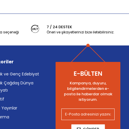
7 / 24 DESTEK
a seçeneği
Öneri ve şikayetlerinizi bize iletebilirsiniz.
oriler
E-BÜLTEN
k ve Genç Edebiyat
k Çağdaş Dünya
Kampanya, duyuru,
bilgilendirmelerden e-
yatı
posta ile haberdar olmak
tif
istiyorum.
i Yayınlar
tırma