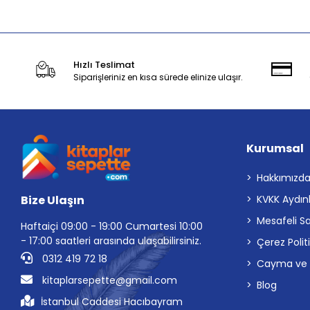
Hızlı Teslimat
Siparişleriniz en kısa sürede elinize ulaşır.
Kurumsal
Hakkımızd
Bize Ulaşın
KVKK Aydın
Mesafeli S
Haftaiçi 09:00 - 19:00 Cumartesi 10:00
- 17:00 saatleri arasında ulaşabilirsiniz.
Çerez Polit
0312 419 72 18
Cayma ve İp
kitaplarsepette@gmail.com
Blog
İstanbul Caddesi Hacıbayram