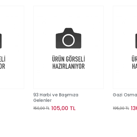
93 Harbi ve Başımıza
Gazi Osma
Gelenler
105,00 TL
13
150,00 TL
195,00 TL
le
Sepete Ekle