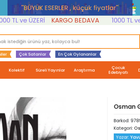
''BÜYÜK ESERLER , küçük fiyatlar''
TL ve ÜZERİ
KARGO BEDAVA
1000 TL ve ÜZ
iler
Çok Satanlar
En Çok Oylananlar
Çocuk
Kolektif
Süreli Yayınlar
Araştırma
Edebiyatı
Osman G
Barkod:
978
Kategori:
Os
Yazar:
Yav