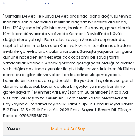
"Osmanlı Devleti ile Rusya Devleti arasında, daha doğrusu tevhid
inancına sahip olanlarla Haçlıların bağnaz bir kesimi arasında,
Hicri 1294 yılında büyük bir savaş başladı. Bu savaş, genel olarak
tüm İslam dünyasında ve özelde Osmanlı Devleti'nde büyük
değişimlere yol açtı. Ben de bu savaşın Anadolu cephesinde,
cephe hattının merkezi olan Kars ve Erzurum taraflarında kaderin
sevkiyle görevli olarak bulunuyordum. Savaşta yaşananları günü
gününe not edenlerin elbette çok kapsamlı bir savaş tarihi
yazacakları kesindir. Ancak görevim gereği şahit olduğum olaylar
ve bildiğim bazı ince ayrıntılar ile gizli bilgiler vardır ki ben öldükten
sonra bu bilgiler din ve vatan kardeşlerime ulaşamayacak,
benimle birlikte mezara gidecektir. Bu yüzden, hiç olmazsa genel
durumu anlatacak kadar da olsa bir şeyler yazmayı kendime
görev saydım." Mehmet Arif Bey (Tanıtım Bülteninden) Kitap Adı:
93 Harbi ve Başımıza Gelenler - Tam Metin Yazar: Mehmed Arif
Bey Yayınevi: Panama Yayıncılık Hamur Tipi: 2. Hamur Sayfa Sayısı:
512 Ebat: 13,5 x 21 İlk Baskı Yılı: 2026 Baskı Sayısı: 1. Basım Dil: Türkçe
Barkod: 9786255618764
Yazar
Mehmed Arif Bey