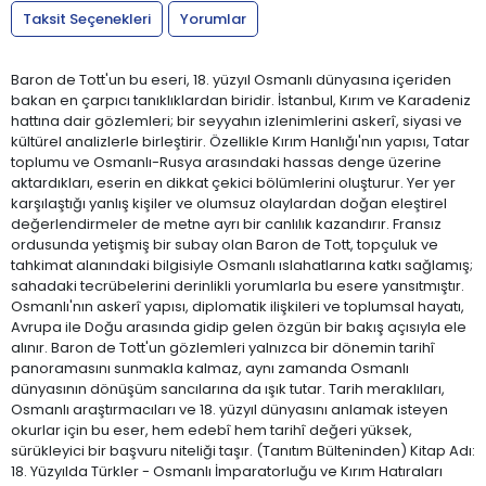
Taksit Seçenekleri
Yorumlar
Baron de Tott'un bu eseri, 18. yüzyıl Osmanlı dünyasına içeriden
bakan en çarpıcı tanıklıklardan biridir. İstanbul, Kırım ve Karadeniz
hattına dair gözlemleri; bir seyyahın izlenimlerini askerî, siyasi ve
kültürel analizlerle birleştirir. Özellikle Kırım Hanlığı'nın yapısı, Tatar
toplumu ve Osmanlı-Rusya arasındaki hassas denge üzerine
aktardıkları, eserin en dikkat çekici bölümlerini oluşturur. Yer yer
karşılaştığı yanlış kişiler ve olumsuz olaylardan doğan eleştirel
değerlendirmeler de metne ayrı bir canlılık kazandırır. Fransız
ordusunda yetişmiş bir subay olan Baron de Tott, topçuluk ve
tahkimat alanındaki bilgisiyle Osmanlı ıslahatlarına katkı sağlamış;
sahadaki tecrübelerini derinlikli yorumlarla bu esere yansıtmıştır.
Osmanlı'nın askerî yapısı, diplomatik ilişkileri ve toplumsal hayatı,
Avrupa ile Doğu arasında gidip gelen özgün bir bakış açısıyla ele
alınır. Baron de Tott'un gözlemleri yalnızca bir dönemin tarihî
panoramasını sunmakla kalmaz, aynı zamanda Osmanlı
dünyasının dönüşüm sancılarına da ışık tutar. Tarih meraklıları,
Osmanlı araştırmacıları ve 18. yüzyıl dünyasını anlamak isteyen
okurlar için bu eser, hem edebî hem tarihî değeri yüksek,
sürükleyici bir başvuru niteliği taşır. (Tanıtım Bülteninden) Kitap Adı:
18. Yüzyılda Türkler - Osmanlı İmparatorluğu ve Kırım Hatıraları