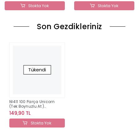
Stokta Yok
Stokta Yok
Son Gezdikleriniz
Tükendi
Nl411 100 Parça Unicorn
(Tek Boynuzlu At )
Neverland
149,90 TL
Stokta Yok