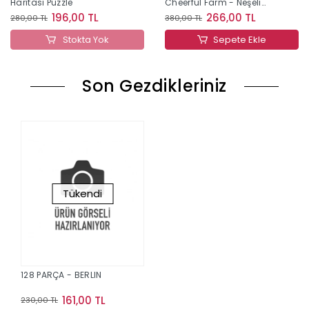
Haritası Puzzle
Cheerful Farm - Neşeli
Çiftlik
196,00 TL
266,00 TL
280,00 TL
380,00 TL
Stokta Yok
Sepete Ekle
Son Gezdikleriniz
Tükendi
128 PARÇA - BERLIN
161,00 TL
230,00 TL