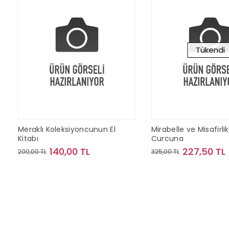
Tükendi
Meraklı Koleksiyoncunun El
Mirabelle ve Misafirli
Kitabı
Curcuna
140,00 TL
227,50 TL
200,00 TL
325,00 TL
Sepete Ekle
Stokta Y