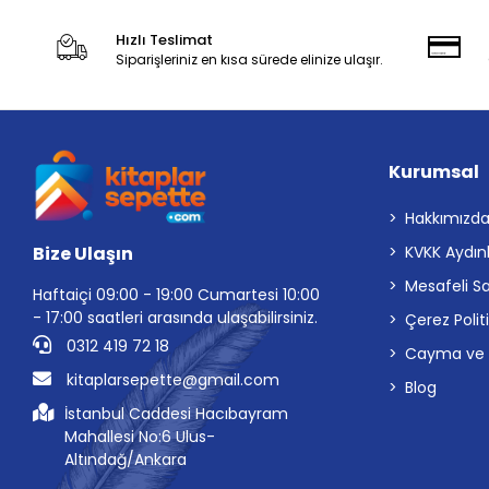
Hızlı Teslimat
Siparişleriniz en kısa sürede elinize ulaşır.
Kurumsal
Hakkımızd
Bize Ulaşın
KVKK Aydın
Mesafeli S
Haftaiçi 09:00 - 19:00 Cumartesi 10:00
- 17:00 saatleri arasında ulaşabilirsiniz.
Çerez Polit
0312 419 72 18
Cayma ve İp
kitaplarsepette@gmail.com
Blog
İstanbul Caddesi Hacıbayram
Mahallesi No:6 Ulus-
Altındağ/Ankara