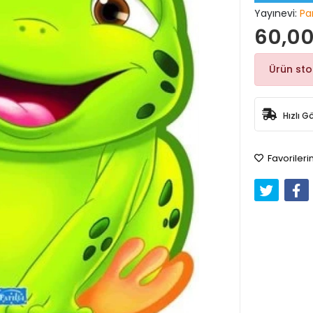
Yayınevi:
Par
60,00
Ürün st
Hızlı G
Favorileri