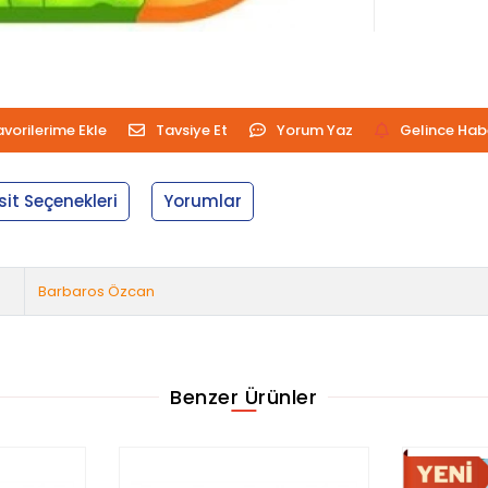
avorilerime Ekle
Tavsiye Et
Yorum Yaz
Gelince Hab
sit Seçenekleri
Yorumlar
Barbaros Özcan
Benzer Ürünler