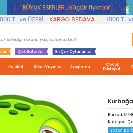
''BÜYÜK ESERLER , küçük fiyatlar''
L ve ÜZERİ
KARGO BEDAVA
1000 TL ve ÜZE
iler
Çok Satanlar
En Çok Oylananlar
Çocuk
Kolektif
Süreli Yayınlar
Araştırma
Edebiyatı
Kurbağa 
Barkod:
978
Kategori:
Ço
Yazar:
Bar