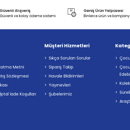
Güvenli Alışveriş
Geniş Ürün Yelpazesi
Güvenli ve kolay ödeme sistemi
Binlerce ürün ve kampany
Müşteri Hizmetleri
Kateg
a
Sıkça Sorulan Sorular
Çocu
latma Metni
Sipariş Takip
Çocu
Edebi
atış Sözleşmesi
Havale Bildirimleri
Kolek
ikası
Yayınevleri
Sürel
tal İade Koşulları
Şubelerimiz
Araş