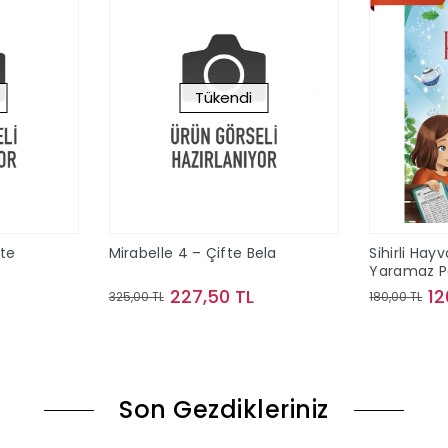
Tükendi
kte
Mirabelle 4 – Çifte Bela
Sihirli Hay
Yaramaz P
227,50 TL
12
325,00 TL
180,00 TL
ok
Stokta Yok
Son Gezdikleriniz