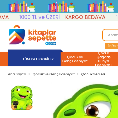
1000 TL ve ÜZERİ
KARGO BEDAVA
1000 T
En Yen
Çocuk
Çocuk ve
Çağdaş
TÜM KATEGORİLER
Genç Edebiyat
Dünya
Edebiyatı
Ana Sayfa
Çocuk ve Genç Edebiyat
Çocuk Serileri