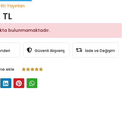
ıltı Yayınları
 TL
okta bulunmamaktadır.
önderi
Güvenli Alışveriş
İade ve Değişim
me ekle