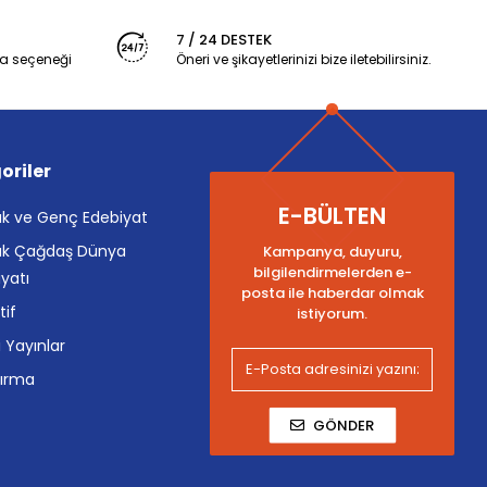
7 / 24 DESTEK
a seçeneği
Öneri ve şikayetlerinizi bize iletebilirsiniz.
oriler
E-BÜLTEN
k ve Genç Edebiyat
k Çağdaş Dünya
Kampanya, duyuru,
bilgilendirmelerden e-
yatı
posta ile haberdar olmak
tif
istiyorum.
i Yayınlar
tırma
GÖNDER