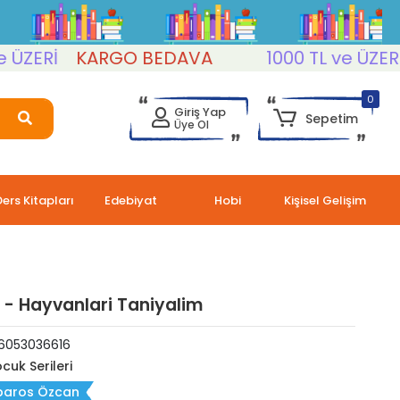
Rİ
KARGO BEDAVA
1000 TL ve ÜZERİ
KA
0
Giriş Yap
Sepetim
Üye Ol
Ders Kitapları
Edebiyat
Hobi
Kişisel Gelişim
- Hayvanlari Taniyalim
6053036616
cuk Serileri
baros Özcan