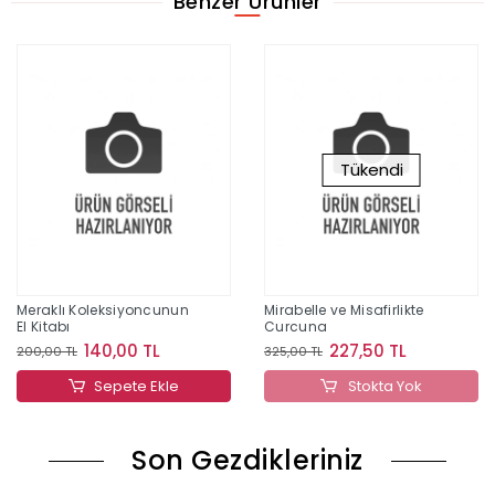
Benzer Ürünler
Tükendi
Meraklı Koleksiyoncunun
Mirabelle ve Misafirlikte
El Kitabı
Curcuna
140,00 TL
227,50 TL
200,00 TL
325,00 TL
Sepete Ekle
Stokta Yok
Son Gezdikleriniz