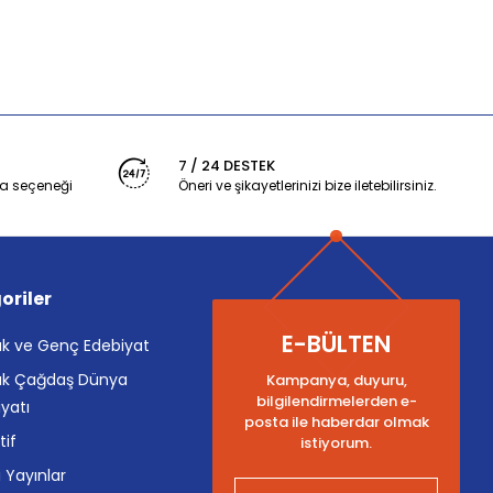
7 / 24 DESTEK
a seçeneği
Öneri ve şikayetlerinizi bize iletebilirsiniz.
oriler
E-BÜLTEN
k ve Genç Edebiyat
k Çağdaş Dünya
Kampanya, duyuru,
bilgilendirmelerden e-
yatı
posta ile haberdar olmak
tif
istiyorum.
i Yayınlar