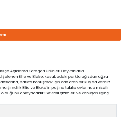
armı
li Türkçe Açıklama Kategori Ürünleri Hayvanlarla
endişelenen Ellie ve Blake, kasabadaki parkta ağızdan ağza
şanslarına, parkta konuşmak için can atan bir kuş da vardır!
 şimdilik Ellie ve Blake’in peşine takılıp evlerinde misafir
lduğunu anlayacaktır! Sevimli çizimleri ve konuşan ilginç