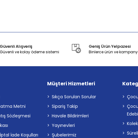
Güvenli Alışveriş
Geniş Ürün Yelpazesi
Güvenli ve kolay ödeme sistemi
Binlerce ürün ve kampany
Müşteri Hizmetleri
Kateg
a
Sıkça Sorulan Sorular
Çocu
latma Metni
Sipariş Takip
Çocu
Edebi
atış Sözleşmesi
Havale Bildirimleri
Kolek
ikası
Yayınevleri
Sürel
tal İade Koşulları
Şubelerimiz