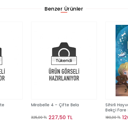
Benzer Ürünler
Tükendi
kte
Mirabelle 4 – Çifte Bela
Sihirli Hay
Bekçi Fare 
227,50 TL
12
325,00 TL
180,00 TL