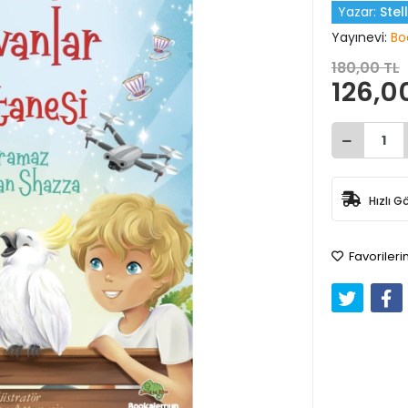
Yazar:
Stel
Yayınevi:
Bo
180,00 TL
126,0
Hızlı G
Favorileri