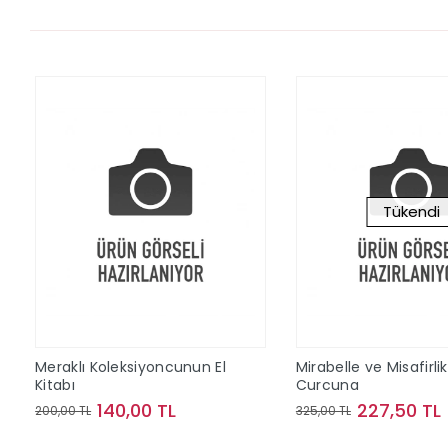
Tükendi
Meraklı Koleksiyoncunun El
Mirabelle ve Misafirli
Kitabı
Curcuna
140,00 TL
227,50 TL
200,00 TL
325,00 TL