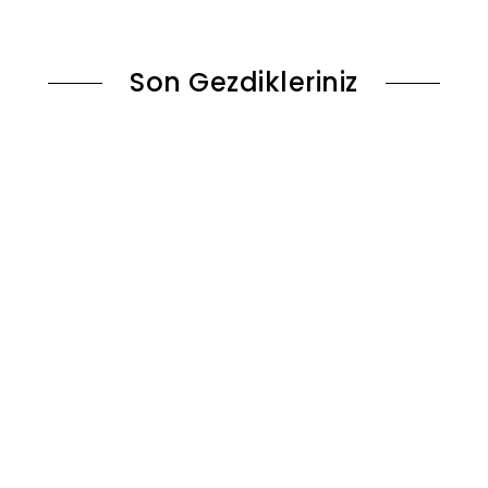
ok
Stokta Yok
Son Gezdikleriniz