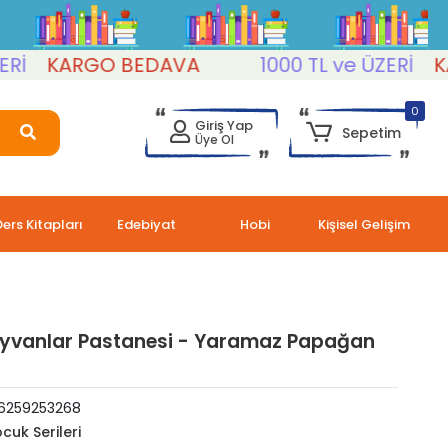
KARGO BEDAVA
1000 TL ve ÜZERİ
KARG
0
Giriş Yap
Sepetim
Üye Ol
Ders Kitapları
Edebiyat
Hobi
Kişisel Gelişim
Hayvanlar Pastanesi - Yaramaz Papağan
6259253268
cuk Serileri