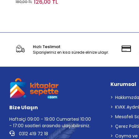
126,00 TL
180,00 TL
Sepete Ekle
Hızlı Teslimat
Siparişleriniz en kısa sürede elinize ulaşır.
Kurumsal
Hakkımızd
Bize Ulaşın
KVKK Aydın
Mesafeli S
Haftaiçi 09:00 - 19:00 Cumartesi 10:00
- 17:00 saatleri arasında ulaşabilirsiniz.
Çerez Polit
0312 419 72 18
Cayma ve İp