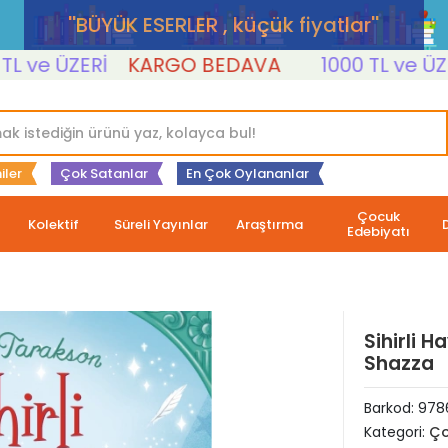
''BÜYÜK ESERLER , küçük fiyatlar''
e ÜZERİ
KARGO BEDAVA
1000 TL ve ÜZERİ
iler
Çok Satanlar
En Çok Oylananlar
Çocuk
Kolektif
Süreli Yayınlar
Araştırma
Edebiyatı
Sihirli 
Shazza
Barkod:
978
Kategori:
Ço