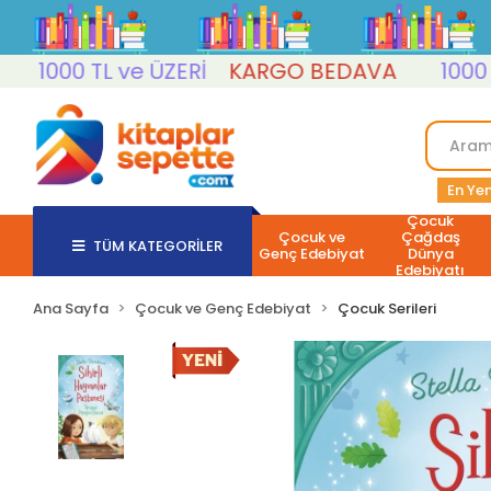
000 TL ve ÜZERİ
KARGO BEDAVA
1000 TL v
En Yen
Çocuk
Çocuk ve
Çağdaş
TÜM KATEGORİLER
Genç Edebiyat
Dünya
Edebiyatı
Ana Sayfa
Çocuk ve Genç Edebiyat
Çocuk Serileri