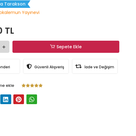
la Tarakson
okalemun Yayınevi
0 TL
Sepete Ekle
önderi
Güvenli Alışveriş
İade ve Değişim
me ekle