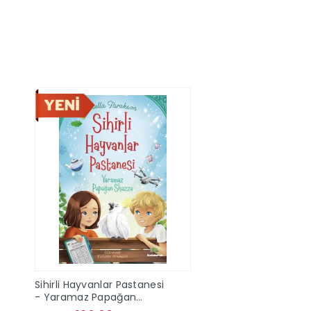
Sepete Ekle
Stokta Y
Sihirli Hayvanlar Pastanesi
- Yaramaz Papağan
Shazza