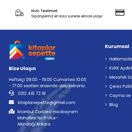
Hızlı Teslimat
Siparişleriniz en kısa sürede elinize ulaşır.
Kurumsal
Hakkımızd
Bize Ulaşın
KVKK Aydın
Mesafeli S
Haftaiçi 09:00 - 19:00 Cumartesi 10:00
- 17:00 saatleri arasında ulaşabilirsiniz.
Çerez Polit
0312 419 72 18
Cayma ve İp
kitaplarsepette@gmail.com
Blog
İstanbul Caddesi Hacıbayram
Mahallesi No:6 Ulus-
Altındağ/Ankara