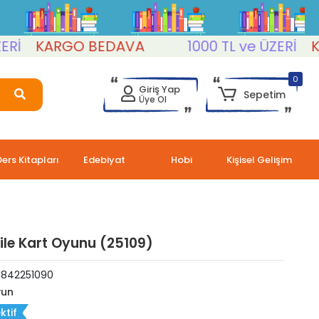
KARGO BEDAVA
1000 TL ve ÜZERİ
KAR
0
Giriş Yap
Sepetim
Üye Ol
Ders Kitapları
Edebiyat
Hobi
Kişisel Gelişim
ile Kart Oyunu (25109)
1842251090
un
ktif