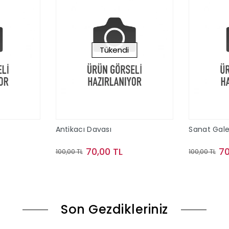
Tükendi
Antikacı Davası
Sanat Gale
70,00 TL
70
100,00 TL
100,00 TL
le
Stokta Yok
Son Gezdikleriniz