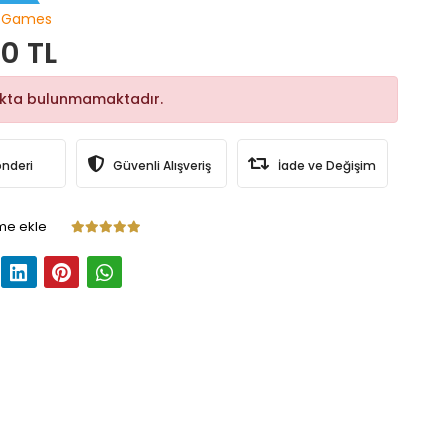
 Games
0 TL
okta bulunmamaktadır.
önderi
Güvenli Alışveriş
İade ve Değişim
me ekle