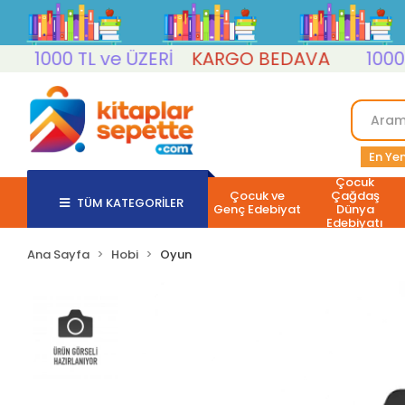
1000 TL ve ÜZERİ
KARGO BEDAVA
1000 TL 
En Yen
Çocuk
Çocuk ve
Çağdaş
TÜM KATEGORİLER
Genç Edebiyat
Dünya
Edebiyatı
Ana Sayfa
Hobi
Oyun