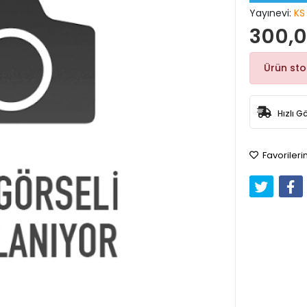
Yayınevi:
KS
300,0
Ürün st
Hızlı G
Favorileri