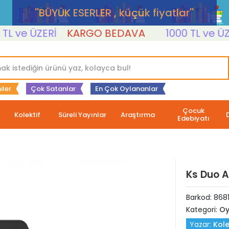
''BÜYÜK ESERLER , küçük fiyatlar''
ve ÜZERİ
KARGO BEDAVA
1000 TL ve ÜZERİ
iler
Çok Satanlar
En Çok Oylananlar
Çocuk
Kolektif
Süreli Yayınlar
Araştırma
Edebiyatı
Ks Duo A
Barkod:
868
Kategori:
Oy
Yazar:
Kole