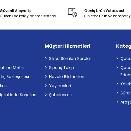
Güvenli Alışveriş
Geniş Ürün Yelpazesi
Güvenli ve kolay ödeme sistemi
Binlerce ürün ve kampany
Müşteri Hizmetleri
Kateg
a
Sıkça Sorulan Sorular
Çocu
latma Metni
Sipariş Takip
Çocu
Edebi
atış Sözleşmesi
Havale Bildirimleri
Kolek
ikası
Yayınevleri
Sürel
tal İade Koşulları
Şubelerimiz
Araş