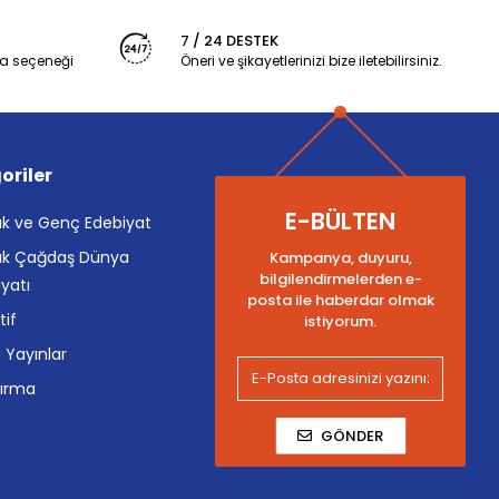
7 / 24 DESTEK
a seçeneği
Öneri ve şikayetlerinizi bize iletebilirsiniz.
oriler
E-BÜLTEN
k ve Genç Edebiyat
k Çağdaş Dünya
Kampanya, duyuru,
bilgilendirmelerden e-
yatı
posta ile haberdar olmak
tif
istiyorum.
i Yayınlar
tırma
GÖNDER