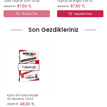
Tarih Orijinal 2010-2024
Orijinal Dil Bilgisi Son 15
Konu Konu Çıkmış Sorular
Yıl Çıkmış Sorular
87,50 TL
87,50 TL
125,00 TL
125,00 TL
Stokta Yok
Sepete Ekle
Son Gezdikleriniz
Tükendi
Kpss Gk Vatandaşlık
20 Deneme-2024
48,30 TL
69,00 TL