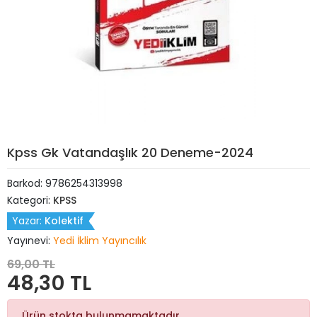
Kpss Gk Vatandaşlık 20 Deneme-2024
Barkod:
9786254313998
Kategori:
KPSS
Yazar:
Kolektif
Yayınevi:
Yedi İklim Yayıncılık
69,00 TL
48,30 TL
Ürün stokta bulunmamaktadır.