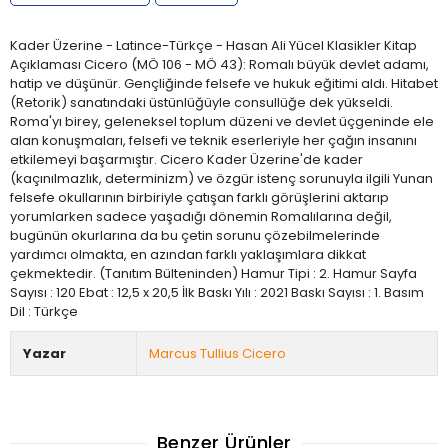
Kader Üzerine - Latince-Türkçe - Hasan Ali Yücel Klasikler Kitap
Açıklaması Cicero (MÖ 106 - MÖ 43): Romalı büyük devlet adamı,
hatip ve düşünür. Gençliğinde felsefe ve hukuk eğitimi aldı. Hitabet
(Retorik) sanatındaki üstünlüğüyle consullüğe dek yükseldi.
Roma'yı birey, geleneksel toplum düzeni ve devlet üçgeninde ele
alan konuşmaları, felsefi ve teknik eserleriyle her çağın insanını
etkilemeyi başarmıştır. Cicero Kader Üzerine'de kader
(kaçınılmazlık, determinizm) ve özgür istenç sorunuyla ilgili Yunan
felsefe okullarının birbiriyle çatışan farklı görüşlerini aktarıp
yorumlarken sadece yaşadığı dönemin Romalılarına değil,
bugünün okurlarına da bu çetin sorunu çözebilmelerinde
yardımcı olmakta, en azından farklı yaklaşımlara dikkat
çekmektedir. (Tanıtım Bülteninden) Hamur Tipi : 2. Hamur Sayfa
Sayısı : 120 Ebat : 12,5 x 20,5 İlk Baskı Yılı : 2021 Baskı Sayısı : 1. Basım
Dil : Türkçe
Yazar
Marcus Tullius Cicero
Benzer Ürünler