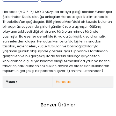
Herodas (MÖ ?-?): MÖ 3. yüzyılda ortaya çıktığı sanılan Yunan şair.
Şiirlerinden Koslu olduğu anlaşılan Herodas şair Kallimakhos ile
Theokritos'un çağdaşıdır. 1891 yılında Mısır'daki bir kazıda bulunan
bir papirüs sayesinde şiirleri günümüzde ulaşmıştır. Gülünç
olayların taklit edildiği bir drama türü olan mimos türünde
yazmıştır. Bu eserler genellikle iki ya da üç kişilik kısa dramatik
sahnelerden oluşur. Herodas Mimoslar'da kişilerini sıradan
tasaları, eğlenceleri, küçük tutkuları ve boşboğazlıklarıyla
yaşamın günlük akışı içinde gösterir. Şair Hipponaks tarafından
geliştirilen ve bu gerçekçi ifade tarzını oldukça iyi yansıtan
kholiambos ölçüsüyle kaleme aldığı Mimoslar'da yalın ve nesnel
tasvirler, halk dilinden sözcükler, deyim ve atasözleri kullanarak
toplumun gerçekçi bir portresini çizer. (Tanıtım Bülteninden)
Yazar
Herodas
Benzer Ürünler