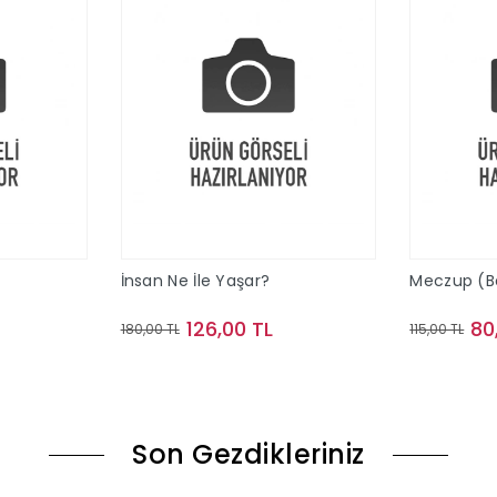
İnsan Ne İle Yaşar?
Meczup (Bez
126,00 TL
80
180,00 TL
115,00 TL
le
Sepete Ekle
Son Gezdikleriniz