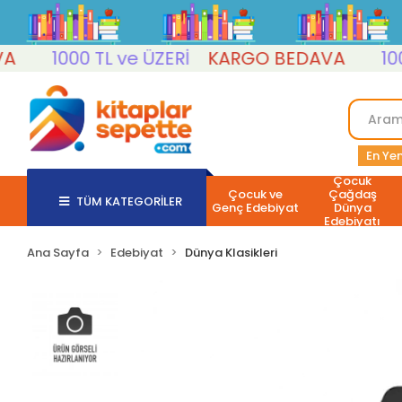
1000 TL ve ÜZERİ
KARGO BEDAVA
1000 T
En Yen
Çocuk
Çocuk ve
Çağdaş
TÜM KATEGORİLER
Genç Edebiyat
Dünya
Edebiyatı
Ana Sayfa
Edebiyat
Dünya Klasikleri