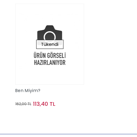
Tükendi
Ben Miyim?
113,40 TL
162,00 TL
Stokta Yok