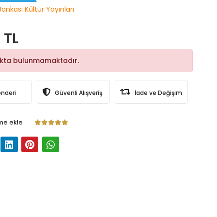
Bankası Kültür Yayınları
 TL
okta bulunmamaktadır.
önderi
Güvenli Alışveriş
İade ve Değişim
me ekle