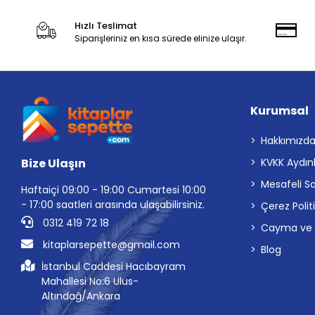
Hızlı Teslimat
Siparişleriniz en kısa sürede elinize ulaşır.
Kurumsal
Hakkımızd
Bize Ulaşın
KVKK Aydın
Mesafeli S
Haftaiçi 09:00 - 19:00 Cumartesi 10:00
- 17:00 saatleri arasında ulaşabilirsiniz.
Çerez Polit
0312 419 72 18
Cayma ve İp
kitaplarsepette@gmail.com
Blog
İstanbul Caddesi Hacıbayram
Mahallesi No:6 Ulus-
Altındağ/Ankara