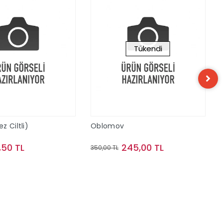
Tükendi
 Ciltli)
Oblomov
,50 TL
245,00 TL
350,00 TL
Sepete Ekle
Stokta Yok