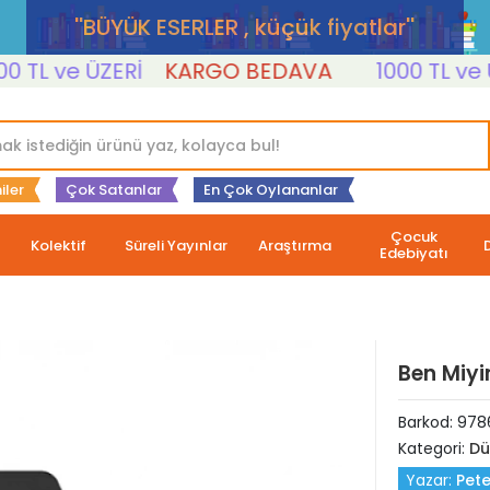
''BÜYÜK ESERLER , küçük fiyatlar''
L ve ÜZERİ
KARGO BEDAVA
1000 TL ve ÜZE
iler
Çok Satanlar
En Çok Oylananlar
Çocuk
Kolektif
Süreli Yayınlar
Araştırma
Edebiyatı
Ben Miy
Barkod:
978
Kategori:
Dü
Yazar:
Pet