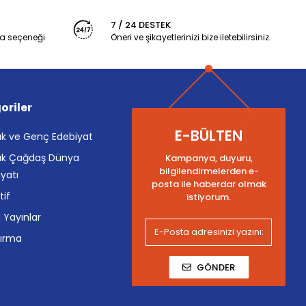
7 / 24 DESTEK
a seçeneği
Öneri ve şikayetlerinizi bize iletebilirsiniz.
oriler
E-BÜLTEN
k ve Genç Edebiyat
k Çağdaş Dünya
Kampanya, duyuru,
bilgilendirmelerden e-
yatı
posta ile haberdar olmak
tif
istiyorum.
i Yayınlar
tırma
GÖNDER