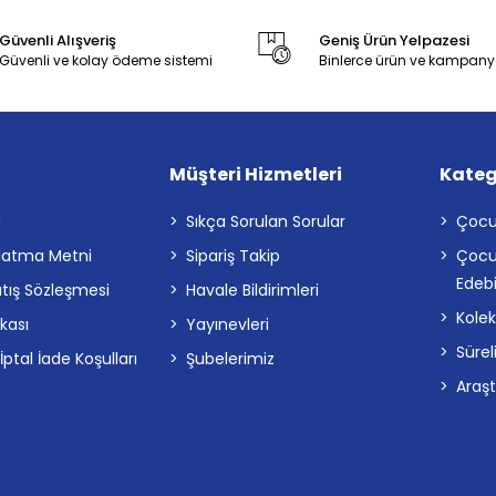
Güvenli Alışveriş
Geniş Ürün Yelpazesi
Güvenli ve kolay ödeme sistemi
Binlerce ürün ve kampany
Müşteri Hizmetleri
Kateg
a
Sıkça Sorulan Sorular
Çocu
latma Metni
Sipariş Takip
Çocu
Edebi
atış Sözleşmesi
Havale Bildirimleri
Kolek
ikası
Yayınevleri
Sürel
tal İade Koşulları
Şubelerimiz
Araş