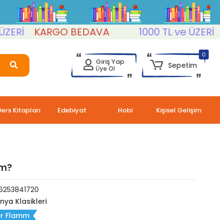
Rİ
KARGO BEDAVA
1000 TL ve ÜZERİ
KA
0
Giriş Yap
Sepetim
Üye Ol
Ders Kitapları
Edebiyat
Hobi
Kişisel Gelişim
im?
6253841720
nya Klasikleri
er Flamm