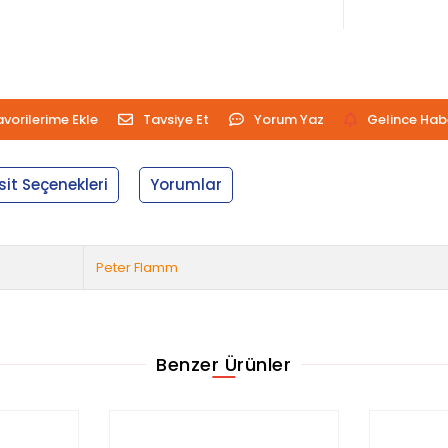
avorilerime Ekle
Tavsiye Et
Yorum Yaz
Gelince Hab
sit Seçenekleri
Yorumlar
Peter Flamm
Benzer Ürünler