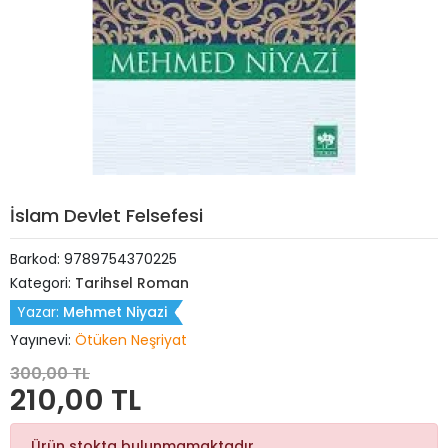
İslam Devlet Felsefesi
Barkod:
9789754370225
Kategori:
Tarihsel Roman
Yazar:
Mehmet Niyazi
Yayınevi:
Ötüken Neşriyat
300,00 TL
210,00 TL
Ürün stokta bulunmamaktadır.