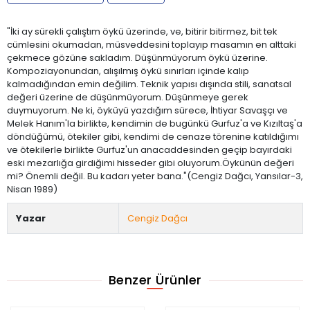
"İki ay sürekli çalıştım öykü üzerinde, ve, bitirir bitirmez, bit tek
cümlesini okumadan, müsveddesini toplayıp masamın en alttaki
çekmece gözüne sakladım. Düşünmüyorum öykü üzerine.
Kompoziayonundan, alışılmış öykü sınırları içinde kalıp
kalmadığından emin değilim. Teknik yapısı dışında stili, sanatsal
değeri üzerine de düşünmüyorum. Düşünmeye gerek
duymuyorum. Ne ki, öyküyü yazdığım sürece, İhtiyar Savaşçı ve
Melek Hanım'la birlikte, kendimin de bugünkü Gurfuz'a ve Kızıltaş'a
döndüğümü, ötekiler gibi, kendimi de cenaze törenine katıldığımı
ve ötekilerle birlikte Gurfuz'un anacaddesinden geçip bayırdaki
eski mezarlığa girdiğimi hisseder gibi oluyorum.Öykünün değeri
mi? Önemli değil. Bu kadarı yeter bana."(Cengiz Dağcı, Yansılar-3,
Nisan 1989)
Yazar
Cengiz Dağcı
Benzer Ürünler