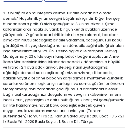
”Biz bildiğim en muhteşem kelime. Bir aile olmak biz olmak
demek.” Hayatın ilk yılları sevgiyi büyütmek içindir. Diğer her şey
bundan sonra gelir. O sizin çocuğunuz. Sizin mucizeniz. Şimdi
kollarınızın arasındaki bu varlık bir gün kendi ayakları üzerinde
yürüyecek... O güne kadar birlikte bir ritim yakalamalı, beraber
olmaktan mutlu olacağınız bir aile yaratmalı, çocuğunuzun kabul
gördüğü ve ihtiyaç duyduğu her an dönebileceğini bildiği bir alan
inşa etmelisiniz: Bir yuva. Ünlü psikolog ve aile terapisti Hedvig
Montgomery, 23 dilde yayımlanıp büyük beğeni toplayan Anne
Baba Sihri serisinin ikinci kitabında bebeklik dönemine, o büyülü
ve fırtınalı 24 aya odaklanıyor. Bebeği nasıl uyutacağımız,
ağladığında nasıl sakinleştireceğimiz, emzirme, dil becerisi,
bakıcılı hayat gibi anne babanın karşılaşması muhtemel gündelik
sorunlar ve önemli eşikler için anlaşılır ve somut çözümler öneren
Montgomery, aynı zamanda çocuğumuzla aramızdaki o eşsiz
bağı nasıl kuracağımızı, duyguların ve sevginin kökenine inmenin
inceliklerini, geçmişimize dair unuttuğumuz her şeyi çocuğumuzla
birlikte hatırlamayı, hayat boyu ona eşlik edecek güven
duygusunu kazandırmanın yollarını anlatıyor. (Tanıtım
Bülteninden) Hamur Tipi : 2. Hamur Sayfa Sayısı : 208 Ebat : 13,5 x 21
İlk Baskı Yılı : 2020 Baskı Sayısı : 1. Basım Dil : Türkçe