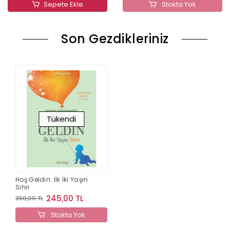
Sepete Ekle
Stokta Yok
Son Gezdikleriniz
Tükendi
Hoş Geldin: İlk İki Yaşın
Sihri
245,00 TL
350,00 TL
Stokta Yok