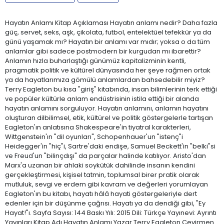
Hayatın Anlamı Kitap Açıklaması Hayatın anlamı nedir? Daha fazla
güç, servet, seks, aşk, çikolata, futbol, entelektüel tefekkür ya da
günü yaşamak mı? Hayatın bir anlamı var mıdır; yoksa o da tüm
anlamlar gibi sadece postmodern bir kurgudan mı ibarettir?
Anlamın hızla buharlaştığı günümüz kapitalizminin kentli,
pragmatik politik ve kültürel dünyasında her şeye rağmen ortak
ya da hayatlarımıza gömülü anlamlardan bahsedebilir miyiz?
Terry Eagleton bu kısa "giriş" kitabında, insan bilimlerinin terk ettiği
ve popüler kültürle anlam endüstrisinin istila ettiği bir alanda
hayatın anlamını sorguluyor. Hayatın anlamını, anlamın hayatını
oluşturan dilbilimsel, etik, kültürel ve politik göstergelerle tartışan
Eagleton'ın anlatısına Shakespeare'in tiyatral karakterleri,
Wittgenstein'ın "dil oyunları", Schopenhauer'un "istenç"i
Heidegger'in "hiç"i, Sartre'daki endişe, Samuel Beckett'in "belki"si
ve Freud'un "bilinçdışı" da parçalar halinde katılıyor. Aristo'dan
Marx'a uzanan bir ahlaki soykütük dahilinde insanın kendini
gerçekleştirmesi, kişisel tatmin, toplumsal birer pratik olarak
mutluluk, sevgi ve erdem gibi kavram ve değerleri yorumlayan
Eagleton'ın bu kitabı, hayatı hâlâ hayati göstergeleriyle dert
edenler için bir düşünme çağrısı. Hayatı ya da dendiği gibi, "Ey
Hayat!"ı. Sayfa Sayısı: 144 Baskı Yılı: 2015 Dili: Türkçe Yayınevi: Ayrıntı
Yayınları Kitap Adı Hayatın Anlamı Yazar Terry Eagleton Çevirmen