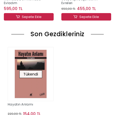
Evladım
Evreleri
595,00 TL
455,00 TL
650,00 TL
Sepete Ekle
Sepete Ekle
Son Gezdikleriniz
Tükendi
Hayatın Anlamı
154,00 TL
220,00 TL