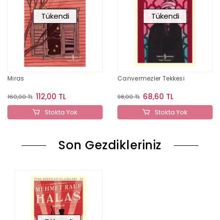
Tükendi
Tükendi
Miras
Canvermezler Tekkesi
112,00 TL
68,60 TL
160,00 TL
98,00 TL
Stokta Yok
Stokta Yok
Son Gezdikleriniz