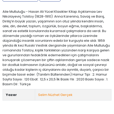
Aile Mutluluğu - Hasan Ali Yücel Klasikler Kitap Açıklaması Lev
Nikolayeviç Tolstoy (1828-1910): Anna Karenina, Savaş ve Barış,
Diriliş’in büyük yazarı, yaşamının son otuz yılında kendini insan,
aile, din, devlet, toplum, özgürlük, boyun eğme, başkaldırma,
sanat ve estetik konularında kuramsal çalışmalara da verdi. Bu
dönemde yazdığı roman ve öykülerinde yıllarca üzerinde
düşündüğü insanlık sorunlarını edebi bir kurguyla ele aldı. 1859
yılında ilk kez Russki Vestnik dergisinde yayımlanan Aile Mutluluğu
romanında Tolstoy, kişilik farklılıkları yüzünden karşı karşıya gelen
ve gururlarından fedakârlık edemedikleri için çatışmalarını
konuşarak çözemeyen bir çiftin aşklarından geriye sadece nazik
bir dostluk kalmasının öyküsünü anlatır, doğal ve sosyal çevreyi
olduğu kadar kişilerin iç dünyalarını da ayrıntılı, duyarlı, çarpıcı bir
biçimde tasvir eder. (Tanıtım Bülteninden) Hamur Tipi : 2. Hamur
Sayfa Sayısı : 120 Ebat : 12,5 x 20,5 İlk Baskı Yılı : 2020 Baskı Sayısı : 1.
Basım Dil : Türkçe
Yazar
Selim Nüzhet Gerçek