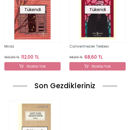
Tükendi
Tükendi
Miras
Canvermezler Tekkesi
112,00 TL
68,60 TL
160,00 TL
98,00 TL
Stokta Yok
Stokta Yok
Son Gezdikleriniz