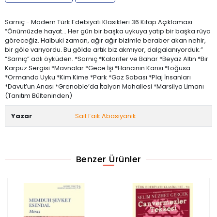
Sarnıç - Modern Türk Edebiyatı Klasikleri 36 Kitap Açıklaması
“Önümüzde hayat... Her gün bir başka uykuya yatıp bir başka rüya
göreceğiz. Halbuki zaman, ağır ağır bizimle beraber akan nehir,
bir göle varıyordu. Bu gölde artık biz akmıyor, dalgalanıyorduk.”
“Sarnıç” adlı öyküden. *Sarnıç *Kalorifer ve Bahar *Beyaz Altın *Bir
Karpuz Sergisi *Mavnalar *Gece İşi *Hancının Karısı *Loğusa
*Ormanda Uyku *Kim Kime *Park *Gaz Sobası *Plaj İnsanları
*Davut’un Anası *Grenoble’da İtalyan Mahallesi *Marsilya Limanı
(Tanıtım Bülteninden)
Yazar
Sait Faik Abasıyanık
Benzer Ürünler