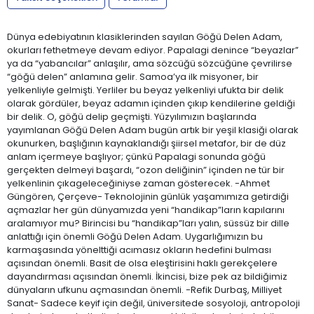
Dünya edebiyatının klasiklerinden sayılan Göğü Delen Adam,
okurları fethetmeye devam ediyor. Papalagi denince “beyazlar”
ya da “yabancılar” anlaşılır, ama sözcüğü sözcüğüne çevrilirse
“göğü delen” anlamına gelir. Samoa’ya ilk misyoner, bir
yelkenliyle gelmişti. Yerliler bu beyaz yelkenliyi ufukta bir delik
olarak gördüler, beyaz adamın içinden çıkıp kendilerine geldiği
bir delik. O, göğü delip geçmişti. Yüzyılımızın başlarında
yayımlanan Göğü Delen Adam bugün artık bir yeşil klasiği olarak
okunurken, başlığının kaynaklandığı şiirsel metafor, bir de düz
anlam içermeye başlıyor; çünkü Papalagi sonunda göğü
gerçekten delmeyi başardı, “ozon deliğinin” içinden ne tür bir
yelkenlinin çıkageleceğiniyse zaman gösterecek. -Ahmet
Güngören, Çerçeve- Teknolojinin günlük yaşamımıza getirdiği
açmazlar her gün dünyamızda yeni “handikap”ların kapılarını
aralamıyor mu? Birincisi bu “handikap”ları yalın, süssüz bir dille
anlattığı için önemli Göğü Delen Adam. Uygarlığımızın bu
karmaşasında yönelttiği acımasız okların hedefini bulması
açısından önemli. Basit de olsa eleştirisini haklı gerekçelere
dayandırması açısından önemli. İkincisi, bize pek az bildiğimiz
dünyaların ufkunu açmasından önemli. -Refik Durbaş, Milliyet
Sanat- Sadece keyif için değil, üniversitede sosyoloji, antropoloji