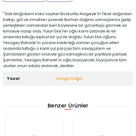
"Gök Moğolların kökü sayılan Bozkurtla Alageyik'in Tibet dağından
kalkıp, göl ve ırmakları yüzerek Burhan dağının yamaçlarına gelip
yerleştikleri zamandan beri böylesine bir görüntüyü görmek az
kimseye nasip oldu. Yulun Eke'nin oğlu karnı üstünde iki eli
arasında tuttuğu kıpkızıl bir çul ile doğdu. Yulun Eke oğlunu
Yesügey Bahadır'ın yüzüne kaldırdığı zaman çocuğun elleri
arasında tuttuğu o kanlı çul parçası tüm savaşçıların ve
Şamanların gözleri önünde göz kamaştırıcı bir parıltıyla parladı.
Şamanlar, Yesügey Bahadır'ın oğlu büyüyecek; büyüyünce tüm
uluslar onun adıyla anılacak, dediler.
Yazar
Cengiz Dağcı
Benzer Ürünler