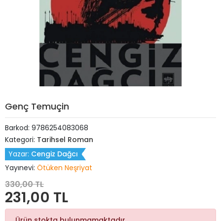
Genç Temuçin
Barkod:
9786254083068
Kategori:
Tarihsel Roman
Yazar:
Cengiz Dağcı
Yayınevi:
Ötüken Neşriyat
330,00 TL
231,00 TL
Ürün stokta bulunmamaktadır.