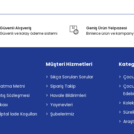
Güvenli Alışveriş
Geniş Ürün Yelpazesi
Güvenli ve kolay ödeme sistemi
Binlerce ürün ve kampany
Müşteri Hizmetleri
Kateg
a
Sıkça Sorulan Sorular
Çocu
latma Metni
Sipariş Takip
Çocu
Edebi
atış Sözleşmesi
Havale Bildirimleri
Kolek
ikası
Yayınevleri
Sürel
tal İade Koşulları
Şubelerimiz
Araş