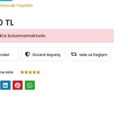
murcak Yayınları
0 TL
okta bulunmamaktadır.
önderi
Güvenli Alışveriş
İade ve Değişim
me ekle