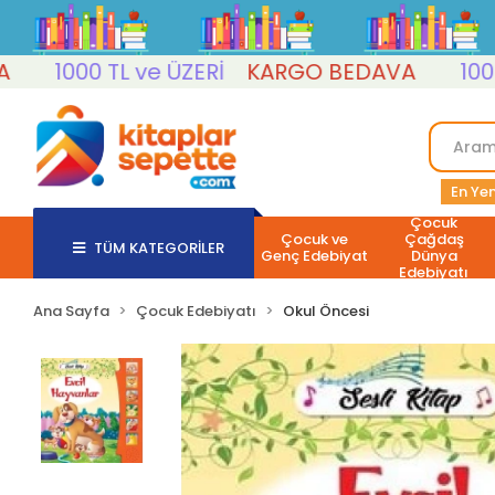
1000 TL ve ÜZERİ
KARGO BEDAVA
1000 TL 
En Yen
Çocuk
Çocuk ve
Çağdaş
TÜM KATEGORİLER
Genç Edebiyat
Dünya
Edebiyatı
Ana Sayfa
Çocuk Edebiyatı
Okul Öncesi