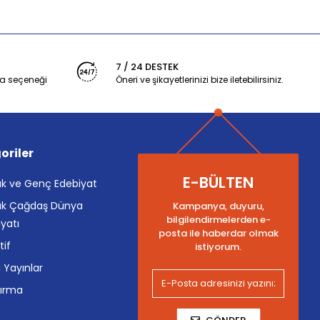
7 / 24 DESTEK
a seçeneği
Öneri ve şikayetlerinizi bize iletebilirsiniz.
oriler
E-BÜLTEN
k ve Genç Edebiyat
k Çağdaş Dünya
Kampanya, duyuru,
bilgilendirmelerden e-
yatı
posta ile haberdar olmak
tif
istiyorum.
i Yayınlar
tırma