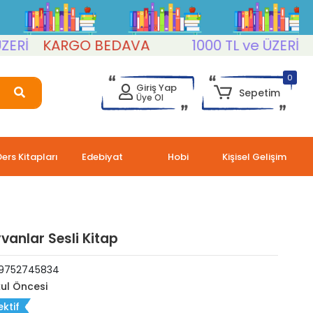
KARGO BEDAVA
1000 TL ve ÜZERİ
KAR
0
Giriş Yap
Sepetim
Üye Ol
Ders Kitapları
Edebiyat
Hobi
Kişisel Gelişim
vanlar Sesli Kitap
9752745834
ul Öncesi
ektif