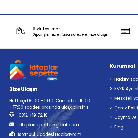
Hızlı Teslimat
Siparişleriniz en kısa sürede elinize ulaşır.
Kurumsal
Hakkımızd
Bize Ulaşın
KVKK Aydın
Mesafeli S
Haftaiçi 09:00 - 19:00 Cumartesi 10:00
- 17:00 saatleri arasında ulaşabilirsiniz.
Çerez Polit
0312 419 72 18
Cayma ve İp
kitaplarsepette@gmail.com
Blog
İstanbul Caddesi Hacıbayram