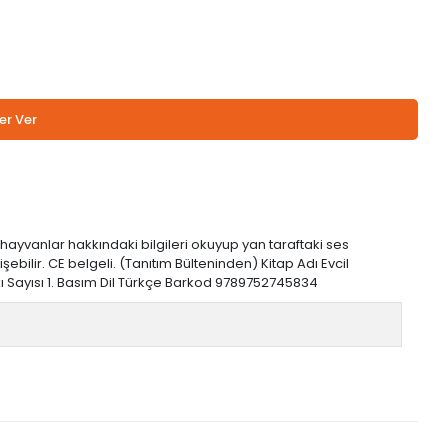
er Ver
l hayvanlar hakkındaki bilgileri okuyup yan taraftaki ses
işebilir. CE belgeli. (Tanıtım Bülteninden) Kitap Adı Evcil
askı Sayısı 1. Basım Dil Türkçe Barkod 9789752745834