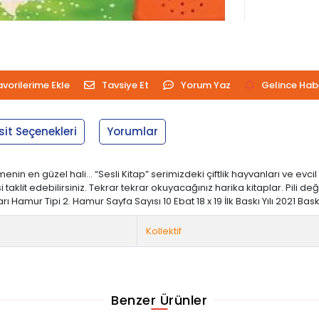
avorilerime Ekle
Tavsiye Et
Yorum Yaz
Gelince Hab
sit Seçenekleri
Yorumlar
in en güzel hali... “Sesli Kitap” serimizdeki çiftlik hayvanları ve evci
taklit edebilirsiniz. Tekrar tekrar okuyacağınız harika kitaplar. Pili değ
ı Hamur Tipi 2. Hamur Sayfa Sayısı 10 Ebat 18 x 19 İlk Baskı Yılı 2021 B
Kollektif
Benzer Ürünler