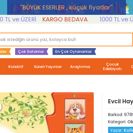
''BÜYÜK ESERLER , küçük fiyatlar''
ve ÜZERİ
KARGO BEDAVA
1000 TL ve ÜZERİ
iler
Çok Satanlar
En Çok Oylananlar
Çocuk
Kolektif
Süreli Yayınlar
Araştırma
Edebiyatı
Evcil Hay
Barkod:
978
Kategori:
Ok
Yazar:
Koll