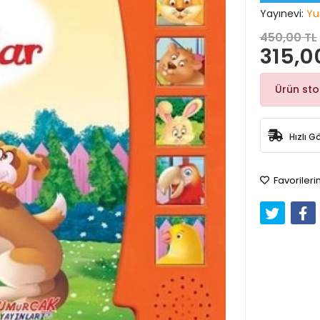
Yayınevi:
Yu
450,00 TL
315,0
Ürün st
Hızlı G
Favorileri