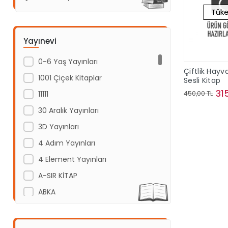
Tüke
Yayınevi
0-6 Yaş Yayınları
Çiftlik Hayva
1001 Çiçek Kitaplar
Sesli Kitap
31
11111
450,00 TL
30 Aralık Yayınları
Sto
3D Yayınları
4 Adım Yayınları
4 Element Yayınları
A-SIR KİTAP
ABKA
Abm Yayınevi
Acayip Kitaplar