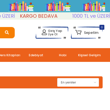
ZERİ
KARGO BEDAVA
1000 TL ve ÜZERİ
0
Giriş Yap
Sepetim
Üye Ol
Ders Kitapları
Edebiyat
Hobi
Kişisel Gelişim