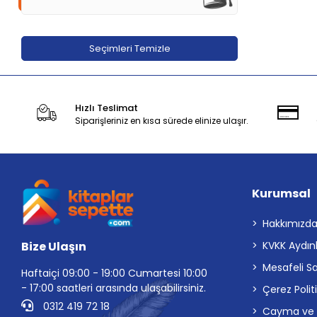
Akademi Denizi Yayınları
Akaşa Yayınları
Seçimleri Temizle
Akçağ Yayınları
Akil Yayınevi
Akıl Çelen Kitaplar
Hızlı Teslimat
Siparişleriniz en kısa sürede elinize ulaşır.
Akılçelen kitapları
Aktif Öğrenme Yayınları
Alabanda Yayınları
Kurumsal
Alem Yayınları
Alfa Yayınları
Hakkımızd
Algola Medya Yayınları
Bize Ulaşın
KVKK Aydın
Alter Yayıncılık
Mesafeli S
Haftaiçi 09:00 - 19:00 Cumartesi 10:00
- 17:00 saatleri arasında ulaşabilirsiniz.
Altın Çocuk
Çerez Polit
0312 419 72 18
Cayma ve İp
Altın Karma Komisyon