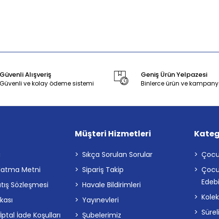
Güvenli Alışveriş
Geniş Ürün Yelpazesi
Güvenli ve kolay ödeme sistemi
Binlerce ürün ve kampany
Müşteri Hizmetleri
Kateg
a
Sıkça Sorulan Sorular
Çocu
latma Metni
Sipariş Takip
Çocu
Edebi
atış Sözleşmesi
Havale Bildirimleri
Kolek
ikası
Yayınevleri
Sürel
tal İade Koşulları
Şubelerimiz