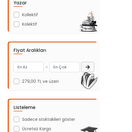
Yazar
Acil Yayınları
Kollektif
Açı Yayınları
Kolektif
ADAKÜLTÜR
Adam Yayınları
Adeda Yayınları
Fiyat Aralıkları
Aden Yayıncılık
Aganta Yayınları
-
Agapi Yayınları
279,00 TL ve üzeri
Aihao
Aile Yayınları
Akabe ahediyelik
Listeleme
AKABE HEDİYELİK
Sadece stoktakileri göster
Akademi Çocuk
Ücretsiz Kargo
Akademi Çocuk - Funny Mat