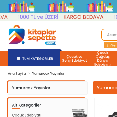
1000 TL ve ÜZERİ
KARGO BEDAVA
1000
En Yen
Çocuk
Çocuk ve
Çağdaş
TÜM KATEGORİLER
Genç Edebiyat
Dünya
Edebiyatı
Ana Sayfa
Yumurcak Yayınları
Yumurcak
Yumurcak Yayınları
Alt Kategoriler
Çocuk Edebiyatı