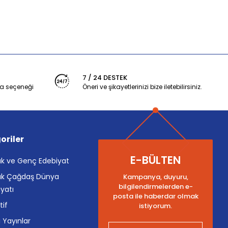
7 / 24 DESTEK
a seçeneği
Öneri ve şikayetlerinizi bize iletebilirsiniz.
oriler
E-BÜLTEN
k ve Genç Edebiyat
k Çağdaş Dünya
Kampanya, duyuru,
bilgilendirmelerden e-
yatı
posta ile haberdar olmak
tif
istiyorum.
i Yayınlar