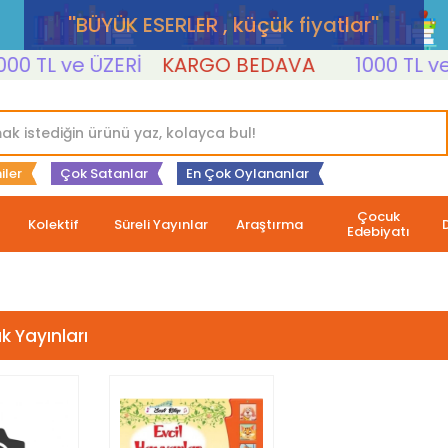
''BÜYÜK ESERLER , küçük fiyatlar''
 TL ve ÜZERİ
KARGO BEDAVA
1000 TL ve Ü
iler
Çok Satanlar
En Çok Oylananlar
Çocuk
Kolektif
Süreli Yayınlar
Araştırma
Edebiyatı
 Yayınları