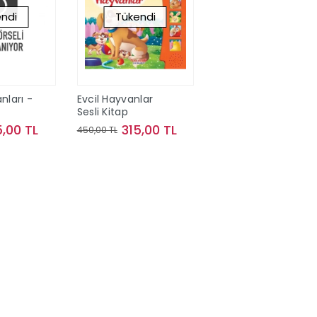
ndi
Tükendi
nları -
Evcil Hayvanlar
Sesli Kitap
5,00 TL
315,00 TL
450,00 TL
kta Yok
Stokta Yok