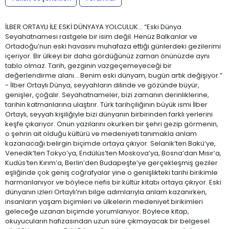
İLBER ORTAYLI İLE ESKİ DÜNYAYA YOLCULUK… “Eski Dünya
Seyahatnamesi rastgele bir isim değil. Henüz Balkanlar ve
Ortadoğu’nun eski havasını muhafaza ettiği günlerdeki gezilerimi
içeriyor. Bir ülkeyi bir daha gördüğünüz zaman önünüzde aynı
tablo olmaz. Tarih, gezginin vazgeçemeyeceği bir
değerlendirme alanı... Benim eski dünyam, bugün artık değişiyor.”
- İlber Ortaylı Dünya, seyyahların dilinde ve gözünde büyür,
genişler, çoğalır. Seyahatnameler, bizi zamanın derinliklerine,
tarihin katmanlarına ulaştırır. Türk tarihçiliğinin büyük ismi İlber
Ortaylı, seyyah kişiliğiyle bizi dünyanın birbirinden farklı yerlerini
keşfe çıkarıyor. Onun yazılarını okurken bir şehri gezip görmenin,
o şehrin ait olduğu kültürü ve medeniyeti tanımakla anlam
kazanacağı belirgin biçimde ortaya çıkıyor. Selanik’ten Bakü’ye,
Venedik’ten Tokyo’ya, Endülüs’ten Moskova’ya, Bosna’dan Mısır’a,
Kudüs’ten Kırım’a, Berlin’den Budapeşte’ye gerçekleşmiş geziler
eşliğinde çok geniş coğrafyalar yine o genişlikteki tarihi birikimle
harmanlanıyor ve böylece nefis bir kültür kitabı ortaya çıkıyor. Eski
dünyanın izleri Ortaylı’nın bilge adımlarıyla anlam kazanırken,
insanların yaşam biçimleri ve ülkelerin medeniyet birikimleri
geleceğe uzanan biçimde yorumlanıyor. Böylece kitap,
okuyucuların hafızasından uzun süre çıkmayacak bir belgesel