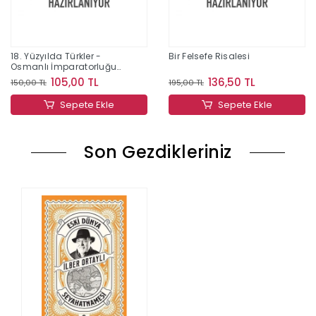
18. Yüzyılda Türkler -
Bir Felsefe Risalesi
Osmanlı İmparatorluğu
ve Kırım Hatıraları
105,00 TL
136,50 TL
150,00 TL
195,00 TL
Sepete Ekle
Sepete Ekle
Son Gezdikleriniz