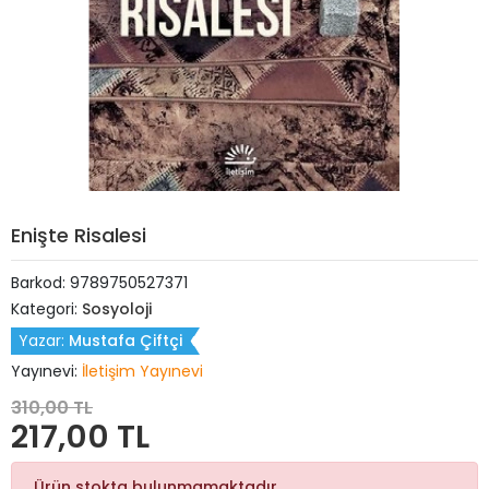
Enişte Risalesi
Barkod:
9789750527371
Kategori:
Sosyoloji
Yazar:
Mustafa Çiftçi
Yayınevi:
İletişim Yayınevi
310,00 TL
217,00 TL
Ürün stokta bulunmamaktadır.