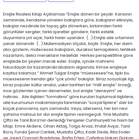
Enişte Risalesi Kitap Açıklaması “Enişte dönen bir şeydir. Karısının
zemininde, kendisine yönelen bakışlara göre, bakışların etkisiyle,
bakışlar nezdinde bir topaç gibi dönerken, birbirinden farklı
görüntüler sergiler, farklı işaretler gönderir, farklı estetik
duyumlara yol açar, farklı hisler uyandırır. (…) Enişte aile ortamının
yanar döneridir. (…) Mütemadiyen ölçülür, biçilir. Enişte, her daim
alıcı gözlerin, mütecessis bakışların, duraksız temaşaların, tehlikeli
nazarların, delici merakların hedefidir. Herkes perspektifine göre
eniştede bir şeyleri merak eder. Enişte, içinde mahremi
fokurdayan bir kazandırakrabaların algısında. Kimse enişteye
kayıtsız kalamaz.” Ahmet Tulgar Enişte “müessesesi”ne, tıpkı bu
müessesenin kendisi gibi “çok yönlü” bakışlar: Biraz sosyolojik ilgi,
biraz popüler kültür analizi, yakın tarihten bir “millî enişte” örneği,
ince gözlemler içeren denemeler, bol enişte “deneyimi” ve
hatırası… Aile ilişkileri “formatına” göre kurulan toplumsal ilişkilere,
aile kurumunun makamlarıyla tanımlanan “sosyal tiplere” dair bir
küçük panorama, aynı zamanda. Veya, isterseniz, her biri nevi
şahsına mahsus bir dizi enişte tipinin resmigeçidi. Yine Mustafa
Çiftci ile Tanıl Bora’nın derlediği Yengeler Cumhuriyeti’ne hısım bir
kitap. Emre Akdere, Cihan Aktaş, Tolga Arvas, İmdat Avşar, Tanıl
Bora, Funda Şenol Cantek, Mustafa Çiftci, Kadir Dede, Rita Ender
ve Jared Conrad-Bradshaw, Bağış Erten, Çağatay Hakan Gürkan,