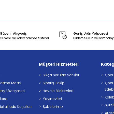
Güvenli Alışveriş
Geniş Ürün Yelpazesi
Güvenli ve kolay ödeme sistemi
Binlerce ürün ve kampany
Müşteri Hizmetleri
Kateg
a
Sıkça Sorulan Sorular
Çocu
latma Metni
Sipariş Takip
Çocu
Edebi
atış Sözleşmesi
Havale Bildirimleri
Kolek
ikası
Yayınevleri
Sürel
tal İade Koşulları
Şubelerimiz
Araş