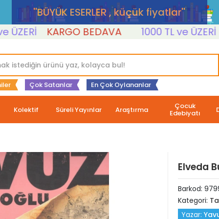
''BÜYÜK ESERLER , küçük fiyatlar''
ÜZERİ
KARGO BEDAVA
1000 TL ve ÜZERİ
K
iler
Çok Satanlar
En Çok Oylananlar
Çocuk
Kolektif
Süreli Yayınlar
Araştırma
Edebiyatı
Elveda 
Barkod:
979
Kategori:
Ta
Yazar:
Yav