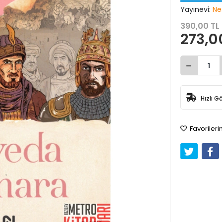
Yayınevi:
Nes
390,00 TL
273,0
Hızlı G
Favorileri