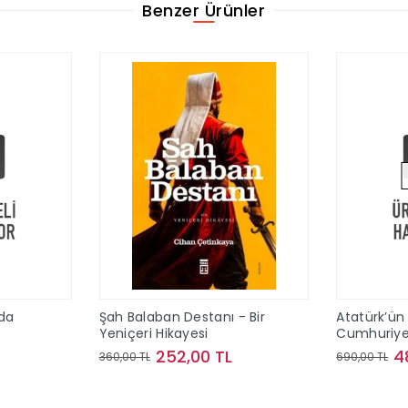
Benzer Ürünler
da
Şah Balaban Destanı - Bir
Atatürk’ün 
Yeniçeri Hikayesi
Cumhuriye
252,00 TL
4
360,00 TL
690,00 TL
le
Sepete Ekle