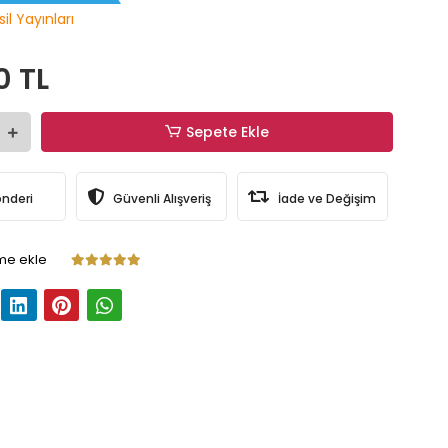
il Yayınları
0 TL
Sepete Ekle
önderi
Güvenli Alışveriş
İade ve Değişim
me ekle