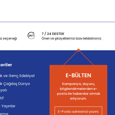
7 / 24 DESTEK
a seçeneği
Öneri ve şikayetlerinizi bize iletebilirsiniz.
oriler
E-BÜLTEN
k ve Genç Edebiyat
k Çağdaş Dünya
Kampanya, duyuru,
bilgilendirmelerden e-
yatı
posta ile haberdar olmak
tif
istiyorum.
i Yayınlar
tırma