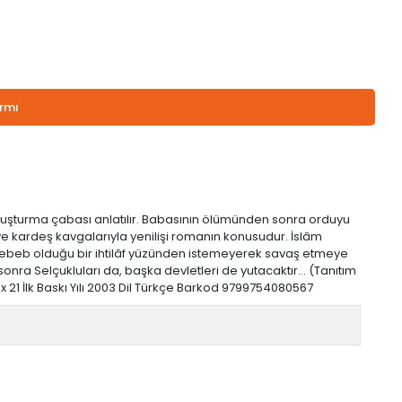
armı
oluşturma çabası anlatılır. Babasının ölümünden sonra orduyu
e kardeş kavgalarıyla yenilişi romanın konusudur. İslâm
sebeb olduğu bir ihtilâf yüzünden istemeyerek savaş etmeye
onra Selçukluları da, başka devletleri de yutacaktır... (Tanıtım
 21 İlk Baskı Yılı 2003 Dil Türkçe Barkod 9799754080567