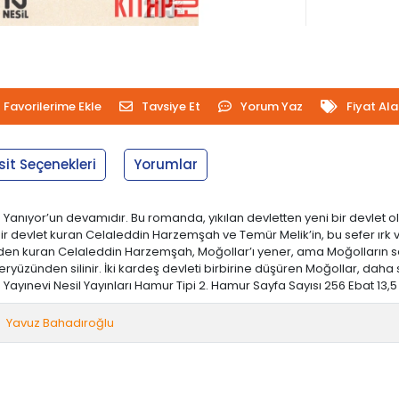
Favorilerime Ekle
Tavsiye Et
Yorum Yaz
Fiyat Al
sit Seçenekleri
Yorumlar
anıyor’un devamıdır. Bu romanda, yıkılan devletten yeni bir devlet 
r devlet kuran Celaleddin Harzemşah ve Temür Melik’in, bu sefer ırk v
niden kuran Celaleddin Harzemşah, Moğollar’ı yener, ama Moğolların 
ryüzünden silinir. İki kardeş devleti birbirine düşüren Moğollar, daha s
yınevi Nesil Yayınları Hamur Tipi 2. Hamur Sayfa Sayısı 256 Ebat 13,5 x
Yavuz Bahadıroğlu