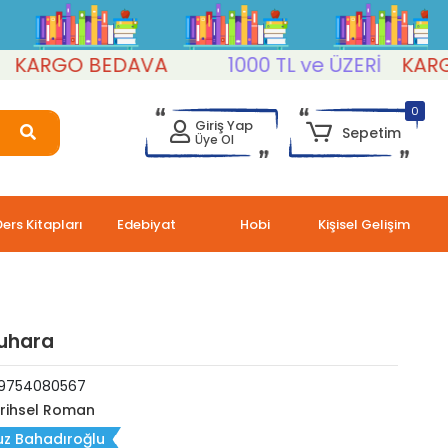
ARGO BEDAVA
1000 TL ve ÜZERİ
KARGO 
0
Giriş Yap
Sepetim
Üye Ol
Ders Kitapları
Edebiyat
Hobi
Kişisel Gelişim
Buhara
9754080567
rihsel Roman
uz Bahadıroğlu