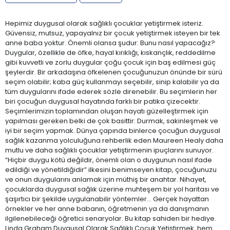
Hepimiz duygusal olarak sağlıklı çocuklar yetiştirmek isteriz.
Güvensiz, mutsuz, yapayalnız bir çocuk yetiştirmek isteyen bir tek
anne baba yoktur. Önemli olansa şudur: Bunu nasıl yapacağız?
Duygular, özellikle de öfke, hayal kırıklığı, kıskançlık, reddedilme
gibi kuvvetli ve zorlu duygular çoğu çocuk için baş edilmesi güç
şeylerdir. Bir arkadaşına öfkelenen çocuğunuzun önünde bir sürü
seçim olabilir; kaba güç kullanmayı seçebilir, sinip kalabilir ya da
tüm duygularını ifade ederek sözle direnebilir. Bu seçimlerin her
biri çocuğun duygusal hayatında farklı bir patika çizecektir.
Seçimlerimizin toplamından oluşan hayatı güzelleştirmek için
yapılması gereken belki de çok basittir: Durmak, sakinleşmek ve
iyi bir seçim yapmak. Dünya çapında binlerce çocuğun duygusal
sağlık kazanma yolculuğuna rehberlik eden Maureen Healy daha
mutlu ve daha sağlıklı çocuklar yetiştirmenin ipuçlarını sunuyor.
“Hiçbir duygu kötü değildir, önemli olan o duygunun nasıl ifade
edildiği ve yönetildiğidir” ilkesini benimseyen kitap, çocuğunuzu
ve onun duygularını anlamak için müthiş bir anahtar. Nihayet,
çocuklarda duygusal sağlık üzerine muhteşem bir yol haritası ve
şaşırtıcı bir şekilde uygulanabilir yöntemler… Gerçek hayattan
örnekler ve her anne babanın, öğretmenin ya da danışmanın
ilgilenebileceği öğretici senaryolar. Bu kitap sahiden bir hediye.
Linda Graham Duygusal Olarak Sağlıklı Çocuk Yetiştirmek, hem