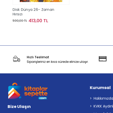
Disk Dünya 26- Zaman
Hırsızı
413,00 TL
590,00 TL
Stokta Yok
Hızlı Teslimat
Siparişleriniz en kısa sürede elinize ulaşır.
Kurumsal
Hakkımızd
Bize Ulaşın
KVKK Aydın