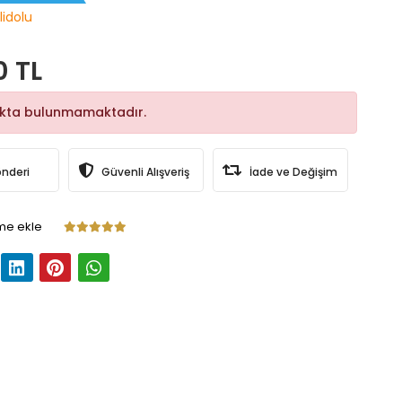
lidolu
0 TL
okta bulunmamaktadır.
önderi
Güvenli Alışveriş
İade ve Değişim
me ekle