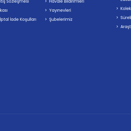
atış Sözleşmesi
Havale Bildirimleri
Kolek
ikası
Yayınevleri
Sürel
tal İade Koşulları
Şubelerimiz
Araş