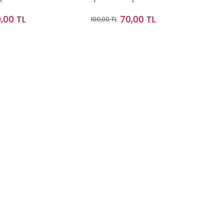
,00 TL
70,00 TL
100,00 TL
Sepete Ekle
Stokta Yok