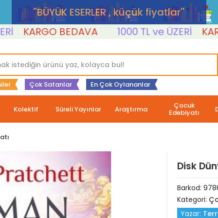
''BÜYÜK ESERLER , küçük fiyatlar''
KARGO BEDAVA
1000 TL ve ÜZERİ
KARGO 
iler
Çok Satanlar
En Çok Oylananlar
Çocuk
Kolektif
Süreli Yayınlar
Araştırma
Edebiyatı
atı
Disk Dün
Barkod:
978
Kategori:
Ço
Yazar:
Terr