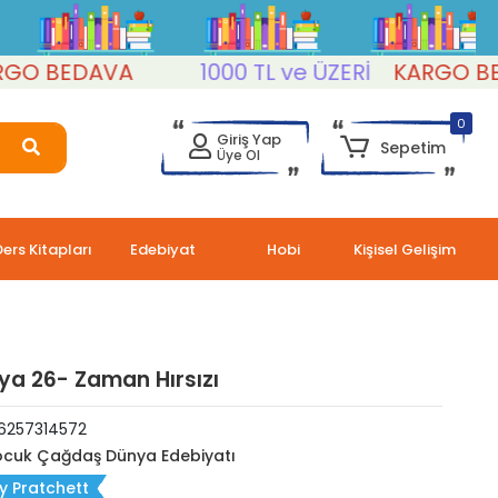
BEDAVA
1000 TL ve ÜZERİ
KARGO BEDAV
0
Giriş Yap
Sepetim
Üye Ol
Ders Kitapları
Edebiyat
Hobi
Kişisel Gelişim
ya 26- Zaman Hırsızı
6257314572
cuk Çağdaş Dünya Edebiyatı
y Pratchett