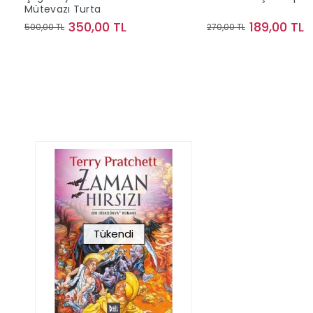
Mütevazı Turta
350,00 TL
189,00 TL
500,00 TL
270,00 TL
Sepete Ekle
Sepete Ek
Tükendi