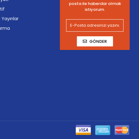
posta ile haberdar olmak
tif
istiyorum.
i Yayınlar
tırma
GÖNDER