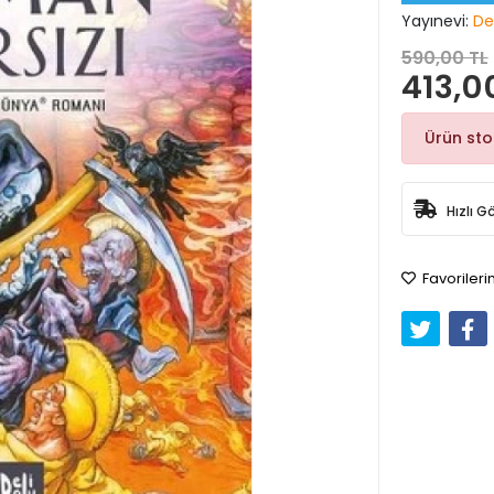
Yayınevi:
De
590,00 TL
413,0
Ürün st
Hızlı G
Favorileri