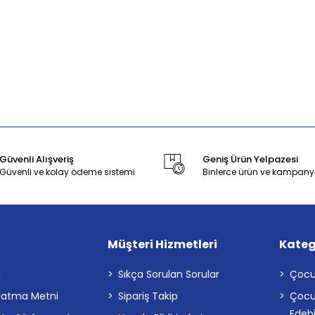
Güvenli Alışveriş
Geniş Ürün Yelpazesi
Güvenli ve kolay ödeme sistemi
Binlerce ürün ve kampany
Müşteri Hizmetleri
Kateg
a
Sıkça Sorulan Sorular
Çocu
latma Metni
Sipariş Takip
Çocu
Edebi