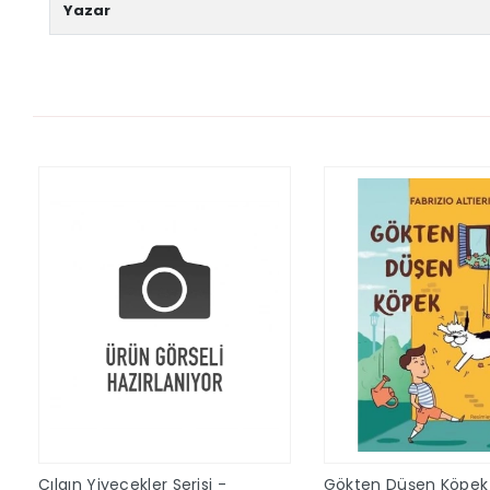
Yazar
Çılgın Yiyecekler Serisi -
Gökten Düşen Köpek