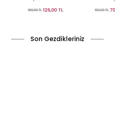
126,00 TL
70
180,00 TL
100,00 TL
le
Stokta Yok
Son Gezdikleriniz