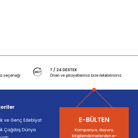
7 / 24 DESTEK
a seçeneği
Öneri ve şikayetlerinizi bize iletebilirsiniz.
oriler
E-BÜLTEN
k ve Genç Edebiyat
k Çağdaş Dünya
Kampanya, duyuru,
bilgilendirmelerden e-
yatı