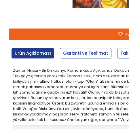
F
Ürün Açıklaması
Garanti ve Teslimat
Tak
Zaman Hırsızı - Bir Diskdünya Romanı Kitap Açıklaması Diskdüny
Türkçeye çevrilen yeni kitabı Zaman Hırsızı, hem eski dostla
külliyatın yirmi altıncı halkası olan kitap, “Ölüm” alt serisinin
etmek pahasına zamanı durdurmaya ant içen “fani” ölümsüzlerin
ki!” Zamandan ne çalabilirsiniz? Hayatı? Ölümü? Ya da bizzat z
çeviriyor. Bunun ayırdına varan keşişleri ise acayip bir telaş 
kapısını tıngırdatıyor. Üstelik bu ziyaretin ucunda emsalsiz bir 
belli. Ve eğer Diskdünya'da bir şeyler dönüyorsa, bunu ilk önce
kıskıvrak yakalamayı başaran Terry Pratchett, zamanın felsef
yüzyıllar bile, tek bir kusursuz âna boyun eğer, acı içinde.” Ve