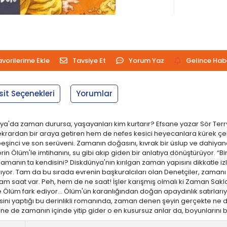
avorilerime Ekle
Tavsiye Et
Yorum Yaz
Gelince Hab
sit Seçenekleri
Yorumlar
a'da zaman durursa, yaşayanları kim kurtarır? Efsane yazar Sör Terry P
rı tekrardan bir araya getiren hem de nefes kesici heyecanlara kürek
 de beşinci ve son serüveni. Zamanın doğasını, kıvrak bir üslup ve dahiy
 Ölüm'le imtihanını, su gibi akıp giden bir anlatıya dönüştürüyor. “B
amanın ta kendisini? Diskdünya'nın kırılgan zaman yapısını dikkatle iz
sarıyor. Tam da bu sırada evrenin başkuralcıları olan Denetçiler, zaman
cam saat var. Peh, hem de ne saat! İşler karışmış olmalı ki Zaman Saklay
 Ölüm fark ediyor... Ölüm'ün karanlığından doğan apaydınlık satırlarıy
esini yaptığı bu derinlikli romanında, zaman denen şeyin gerçekte n
 yine de zamanın içinde yitip gider o en kusursuz anlar da, boyunlarını 