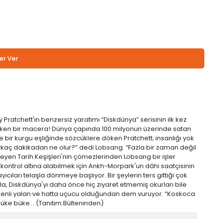
er Ver
ratchett'ın benzersiz yaratımı “Diskdünya” serisinin ilk kez
 çeken bir macera! Dünya çapında 100 milyonun üzerinde satan
ane bir kurgu eşliğinde sözcüklere döken Pratchett; insanlığı yok
irkaç dakikadan ne olur?” dedi Lobsang. “Fazla bir zaman değil
leyen Tarih Keşişleri'nin çömezlerinden Lobsang bir işler
ı kontrol altına alabilmek için Ankh-Morpark'un dâhi saatçisinin
ıcıları telaşla dönmeye başlıyor. Bir şeylerin ters gittiği çok
la, Diskdünya'yı daha önce hiç ziyaret etmemiş okurları bile
e denli yalan ve hatta uçucu olduğundan dem vuruyor. “Koskoca
büke büke... (Tanıtım Bülteninden)