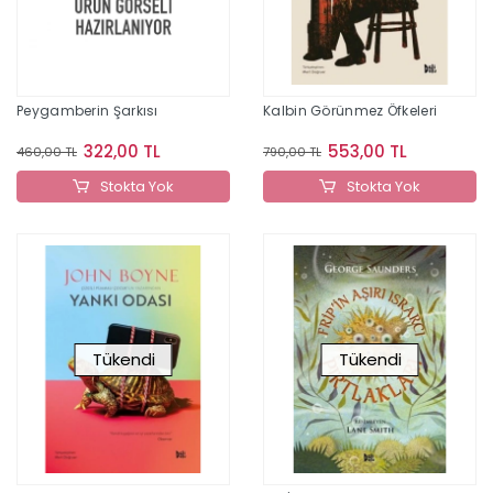
Peygamberin Şarkısı
Kalbin Görünmez Öfkeleri
322,00 TL
553,00 TL
460,00 TL
790,00 TL
Stokta Yok
Stokta Yok
Tükendi
Tükendi