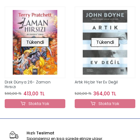
Tükendi
Tükendi
Disk Dünya 26- Zaman
Artık Hiçbir Yer Ev Değil
Hırsızı
413,00 TL
364,00 TL
590,00 TL
520,00 TL
Stokta Yok
Stokta Yok
Hızlı Teslimat
Siparişleriniz en kısa sürede elinize ulaşır.