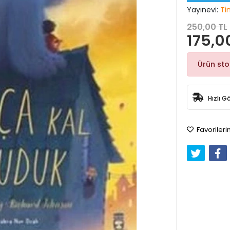
Yayınevi:
Ti
250,00 TL
175,0
Ürün st
Hızlı G
Favorileri