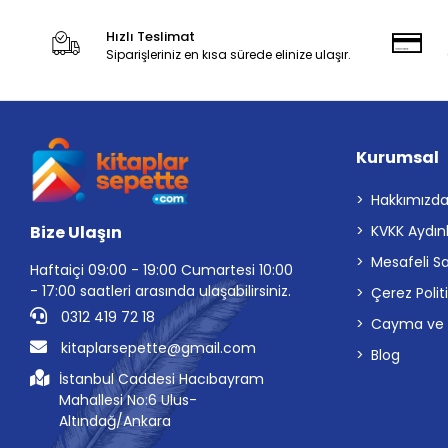
Hızlı Teslimat
Siparişleriniz en kısa sürede elinize ulaşır.
Kurumsal
Hakkımızd
Bize Ulaşın
KVKK Aydın
Mesafeli S
Haftaiçi 09:00 - 19:00 Cumartesi 10:00
- 17:00 saatleri arasında ulaşabilirsiniz.
Çerez Polit
0312 419 72 18
Cayma ve İp
kitaplarsepette@gmail.com
Blog
İstanbul Caddesi Hacıbayram
Mahallesi No:6 Ulus-
Altındağ/Ankara