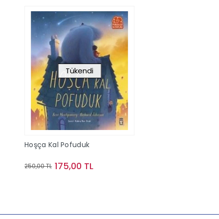
Tükendi
Hoşça Kal Pofuduk
175,00 TL
250,00 TL
Stokta Yok