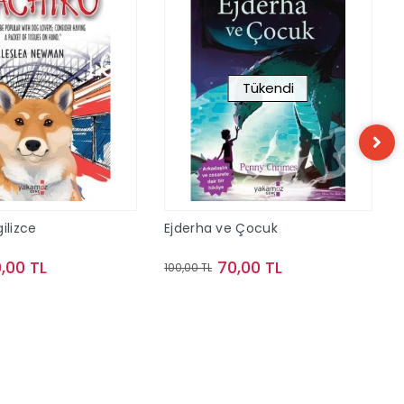
Tükendi
ilizce
Ejderha ve Çocuk
,00 TL
70,00 TL
100,00 TL
Sepete Ekle
Stokta Yok