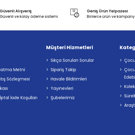
Güvenli Alışveriş
Geniş Ürün Yelpazesi
Güvenli ve kolay ödeme sistemi
Binlerce ürün ve kampany
Müşteri Hizmetleri
Kateg
a
Sıkça Sorulan Sorular
Çocu
latma Metni
Sipariş Takip
Çocu
Edebi
atış Sözleşmesi
Havale Bildirimleri
Kolek
ikası
Yayınevleri
Sürel
tal İade Koşulları
Şubelerimiz
Araş