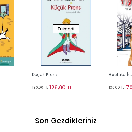
Tükendi
Küçük Prens
Hachiko İng
126,00 TL
70
180,00 TL
100,00 TL
le
Stokta Yok
Son Gezdikleriniz