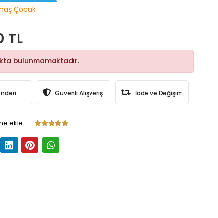
maş Çocuk
0 TL
okta bulunmamaktadır.
önderi
Güvenli Alışveriş
İade ve Değişim
me ekle