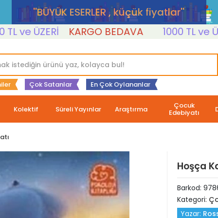
''BÜYÜK ESERLER , küçük fiyatlar''
ve ÜZERİ
KARGO BEDAVA
1000 TL ve ÜZERİ
iler
Çok Satanlar
En Çok Oylananlar
Çocuk
Kolektif
Süreli Yayınlar
Araştırma
Edebiyatı
atı
Hoşça Ka
Barkod:
978
Kategori:
Ço
Yazar:
Ros