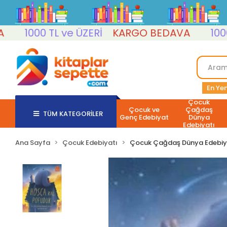
1000 TL ve ÜZERİ
KARGO BEDAVA
1000 TL 
En Yen
Çocuk
Çocuk ve
Çağdaş
TÜM KATEGORİLER
Genç Edebiyat
Dünya
Edebiyatı
Ana Sayfa
Çocuk Edebiyatı
Çocuk Çağdaş Dünya Edebiy