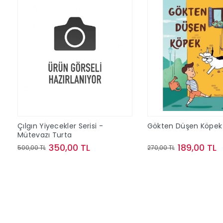
Çılgın Yiyecekler Serisi -
Gökten Düşen Köpek
Mütevazı Turta
350,00 TL
189,00 TL
500,00 TL
270,00 TL
Sepete Ekle
Sepete Ek