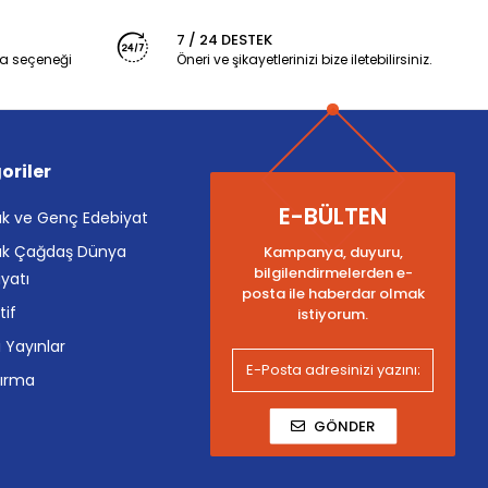
7 / 24 DESTEK
a seçeneği
Öneri ve şikayetlerinizi bize iletebilirsiniz.
oriler
E-BÜLTEN
k ve Genç Edebiyat
k Çağdaş Dünya
Kampanya, duyuru,
bilgilendirmelerden e-
yatı
posta ile haberdar olmak
tif
istiyorum.
i Yayınlar
tırma
GÖNDER