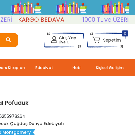
KARGO BEDAVA
1000 TL ve ÜZERİ
KARG
0
Giriş Yap
Sepetim
Üye Ol
Ders Kitapları
Edebiyat
Hobi
Kişisel Gelişim
l Pofuduk
6255978264
cuk Çağdaş Dünya Edebiyatı
s Montgomery