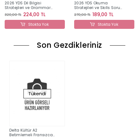
2026 YDS Dil Bilgisi
2026 YDS Okuma
Stratejileri ve Grammar
Stratejileri ve Skılls Soru
Soru Bankası Benim
Bankası Benim Hocam
224,00 TL
189,00 TL
320,00 TL
270,00 TL
Hocam Yayınları
Yayınları
Stokta Yok
Stokta Yok
Son Gezdikleriniz
Tükendi
Delta Kültür A2
Betimlemeli Fransızca