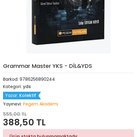
Grammar Master YKS - DİL&YDS
Barkod:
9786256890244
Kategori:
yds
Yazar:
Kolektif
Yayınevi:
Pegem Akademi
555,00 TL
388,50 TL
Ürün stokta bulunmamaktadır.