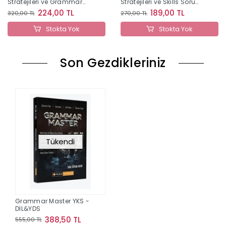
Stratejileri ve Grammar
Stratejileri ve Skılls Soru
Soru Bankası Benim
Bankası Benim Hocam
224,00 TL
189,00 TL
320,00 TL
270,00 TL
Hocam Yayınları
Yayınları
Stokta Yok
Stokta Yok
Son Gezdikleriniz
Tükendi
Grammar Master YKS -
DİL&YDS
388,50 TL
555,00 TL