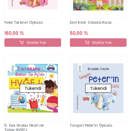
Fakir Terzinin Öyküsü
Don Kilot: Odada Kaos
160,00 TL
50,00 TL
Stokta Yok
Stokta Yok
Tükendi
Tükendi
5. Ses Grubu Okan ile
Tavşan Peter’in Öyküsü
Tülay HVĞFJ