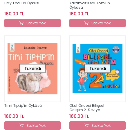
Bay Tod' un Öyküsü
Yaramaz Kedi Tom'un
Öyküsü
160,00 TL
160,00 TL
Stokta Yok
Stokta Yok
Tükendi
Tükendi
Timi Tiptip'in Öyküsü
Okul Öncesi Bilişsel
Gelişim 2. Seviye
160,00 TL
160,00 TL
Stokta Yok
Stokta Yok