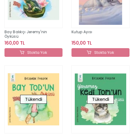
Bay Balıkçı Jeremy'nin
Kutup Ayısı
Öyküsü
160,00 TL
150,00 TL
Stokta Yok
Stokta Yok
Tükendi
Tükendi