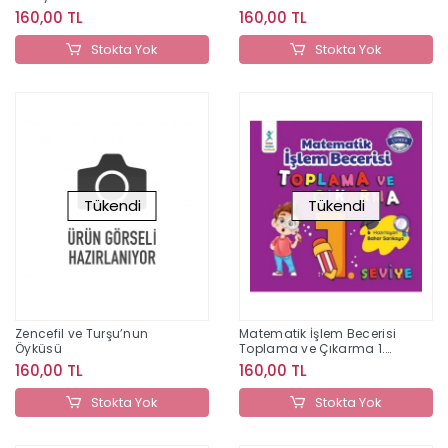
160,00 TL
160,00 TL
Stokta Yok
Stokta Yok
Tükendi
Tükendi
Zencefil ve Turşu’nun
Matematik İşlem Becerisi
Öyküsü
Toplama ve Çıkarma 1.
Seviye
160,00 TL
160,00 TL
Stokta Yok
Stokta Yok