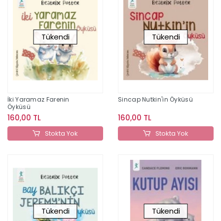
Tükendi
Tükendi
İki Yaramaz Farenin
Sincap Nutkin'in Öyküsü
Öyküsü
160,00 TL
160,00 TL
Stokta Yok
Stokta Yok
Tükendi
Tükendi