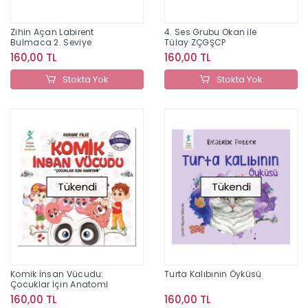
Zihin Açan Labirent
4. Ses Grubu Okan ile
Bulmaca 2. Seviye
Tülay ZÇGŞCP
160,00 TL
160,00 TL
Stokta Yok
Stokta Yok
Tükendi
Tükendi
Komik İnsan Vücudu:
Turta Kalıbının Öyküsü
Çocuklar İçin Anatomi
160,00 TL
160,00 TL