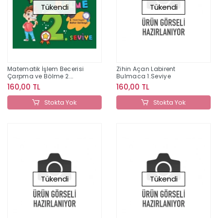
Tükendi
Tükendi
Matematik İşlem Becerisi
Zihin Açan Labirent
Çarpma ve Bölme 2.
Bulmaca 1.Seviye
Seviye
160,00 TL
160,00 TL
Stokta Yok
Stokta Yok
Tükendi
Tükendi