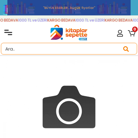
''BÜYÜK ESERLER , küçük fiyatlar''
 BEDAVA
1000 TL ve ÜZERİ
KARGO BEDAVA
1000 TL ve ÜZERİ
KARGO BEDAVA
100
0