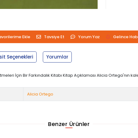
avorilerime Ekle
Tavsiye Et
Yorum Yaz
Gelince Hab
sit Seçenekleri
Yorumlar
eleri İçin Bir Farkındalık Kitabı Kitap Açıklaması Alicia Ortega'nın 
Alicia Ortego
Benzer Ürünler