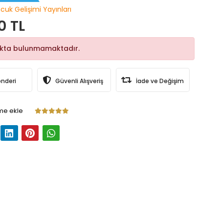
cuk Gelişimi Yayınları
0 TL
okta bulunmamaktadır.
önderi
Güvenli Alışveriş
İade ve Değişim
me ekle