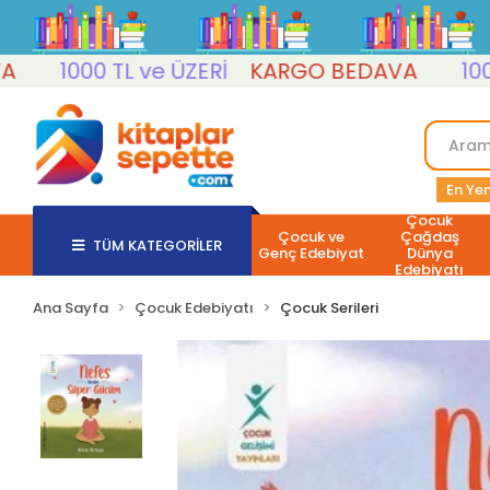
1000 TL ve ÜZERİ
KARGO BEDAVA
1000 TL
En Yen
Çocuk
Çocuk ve
Çağdaş
TÜM KATEGORİLER
Genç Edebiyat
Dünya
Edebiyatı
Ana Sayfa
Çocuk Edebiyatı
Çocuk Serileri