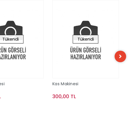
Tükendi
Tükendi
esi
Kas Makinesi
L
300,00 TL
Stokta Yok
Stokta Yok