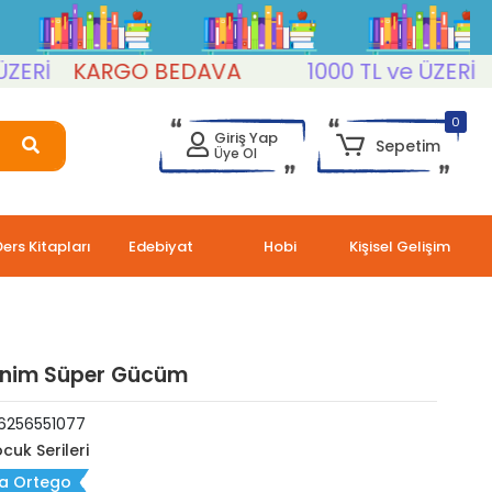
KARGO BEDAVA
1000 TL ve ÜZERİ
KAR
0
Giriş Yap
Sepetim
Üye Ol
Ders Kitapları
Edebiyat
Hobi
Kişisel Gelişim
enim Süper Gücüm
6256551077
cuk Serileri
ia Ortego