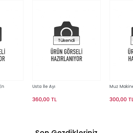
Tükendi
 En
Usta İle Ayı
Muz Makin
360,00 TL
300,00 T
le
Stokta Yok
Son Gezdikleriniz