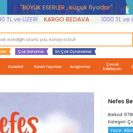
''BÜYÜK ESERLER , küçük fiyatlar''
 ve ÜZERİ
KARGO BEDAVA
1000 TL ve ÜZERİ
iler
Çok Satanlar
En Çok Oylananlar
Çocuk
Kolektif
Süreli Yayınlar
Araştırma
Edebiyatı
Nefes B
Barkod:
978
Kategori:
Ço
Yazar:
Alic