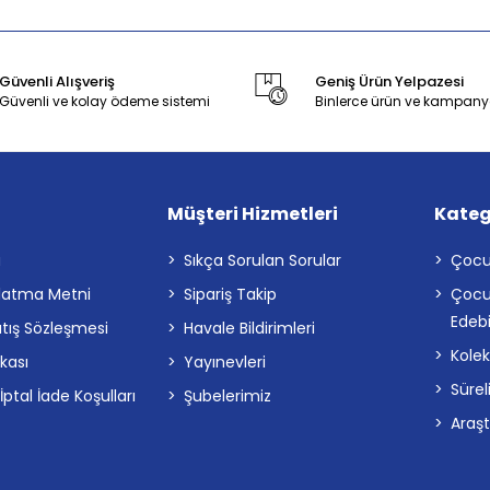
Güvenli Alışveriş
Geniş Ürün Yelpazesi
Güvenli ve kolay ödeme sistemi
Binlerce ürün ve kampany
Müşteri Hizmetleri
Kateg
a
Sıkça Sorulan Sorular
Çocu
latma Metni
Sipariş Takip
Çocu
Edebi
atış Sözleşmesi
Havale Bildirimleri
Kolek
ikası
Yayınevleri
Sürel
tal İade Koşulları
Şubelerimiz
Araş