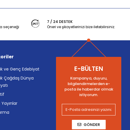
7 / 24 DESTEK
a seçeneği
Öneri ve şikayetlerinizi bize iletebilirsiniz.
oriler
E-BÜLTEN
k ve Genç Edebiyat
k Çağdaş Dünya
Kampanya, duyuru,
bilgilendirmelerden e-
yatı
posta ile haberdar olmak
tif
istiyorum.
i Yayınlar
tırma
GÖNDER