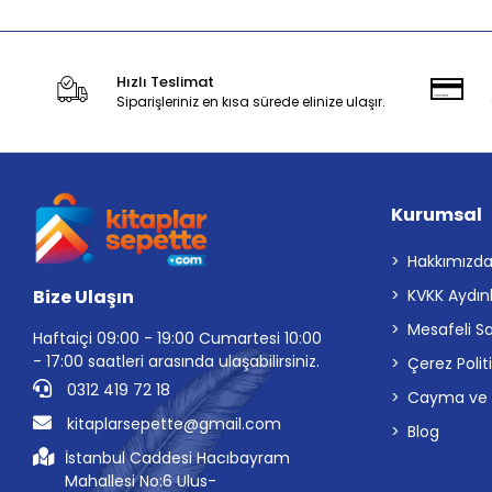
Hızlı Teslimat
Siparişleriniz en kısa sürede elinize ulaşır.
Kurumsal
Hakkımızd
Bize Ulaşın
KVKK Aydın
Mesafeli S
Haftaiçi 09:00 - 19:00 Cumartesi 10:00
- 17:00 saatleri arasında ulaşabilirsiniz.
Çerez Polit
0312 419 72 18
Cayma ve İp
kitaplarsepette@gmail.com
Blog
İstanbul Caddesi Hacıbayram
Mahallesi No:6 Ulus-