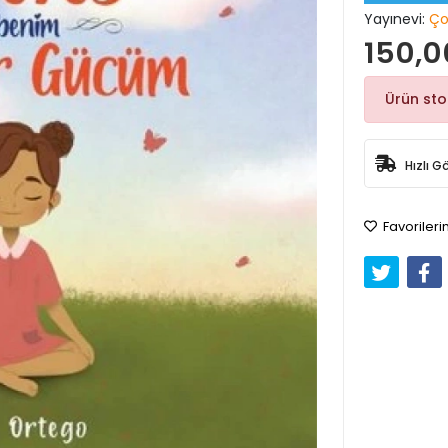
Yayınevi:
Ço
150,0
Ürün st
Hızlı G
Favorileri