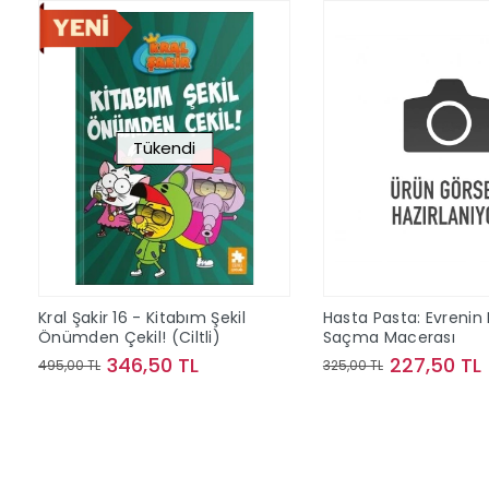
Tükendi
Kral Şakir 16 - Kitabım Şekil
Hasta Pasta: Evrenin
Önümden Çekil! (Ciltli)
Saçma Macerası
346,50 TL
227,50 TL
495,00 TL
325,00 TL
Stokta Yok
Sepete Ek