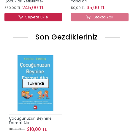
Çocukları Yetiştirmek
Yasaları
245,00 TL
35,00 TL
350,00 TL
50,00 TL
Sepete Ekle
Stokta Yok
Son Gezdikleriniz
Tükendi
Çocuğunuzun Beynine
Format Atın
210,00 TL
300,00 TL