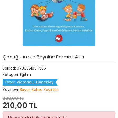
Çocuğunuzun Beynine Format Atın
Barkod:
9786051884585
Kategori:
Eğitim
Yazar:
Victoria L. Dunckley
Yayınevi:
Beyaz Balina Yayınları
300,00 TL
210,00 TL
Ürün stokta bulunmamaktadır.