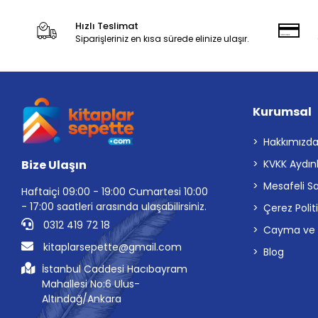
Hızlı Teslimat
Siparişleriniz en kısa sürede elinize ulaşır.
Kurumsal
Hakkımızd
Bize Ulaşın
KVKK Aydın
Mesafeli S
Haftaiçi 09:00 - 19:00 Cumartesi 10:00
- 17:00 saatleri arasında ulaşabilirsiniz.
Çerez Polit
0312 419 72 18
Cayma ve İp
kitaplarsepette@gmail.com
Blog
İstanbul Caddesi Hacıbayram
Mahallesi No:6 Ulus-
Altındağ/Ankara