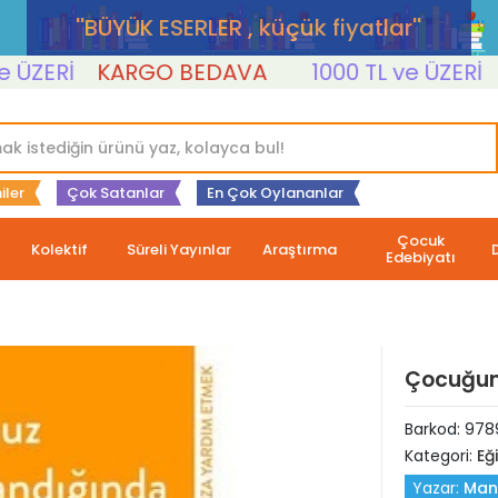
''BÜYÜK ESERLER , küçük fiyatlar''
ERİ
KARGO BEDAVA
1000 TL ve ÜZERİ
KA
iler
Çok Satanlar
En Çok Oylananlar
Çocuk
Kolektif
Süreli Yayınlar
Araştırma
Edebiyatı
Çocuğun
Barkod:
978
Kategori:
Eğ
Yazar:
Man