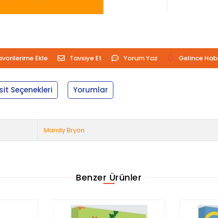
avorilerime Ekle
Tavsiye Et
Yorum Yaz
Gelince Hab
sit Seçenekleri
Yorumlar
Mandy Bryon
Benzer Ürünler