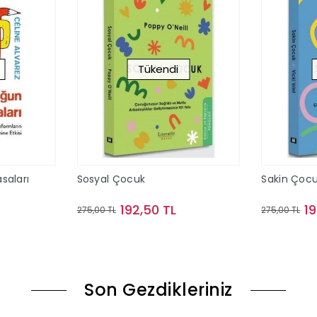
Tükendi
saları
Sosyal Çocuk
Sakin Çoc
192,50 TL
19
275,00 TL
275,00 TL
ok
Stokta Yok
Son Gezdikleriniz