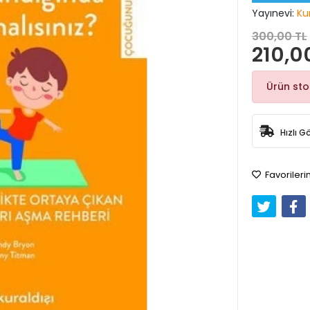
Yayınevi:
Ku
300,00 TL
210,0
Ürün st
Hızlı G
Favorileri