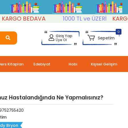
RGO BEDAVA
1000 TL ve ÜZERİ
KARGO B
0
Giriş Yap
Sepetim
Üye Ol
Ders Kitapları
Edebiyat
Hobi
Kişisel Gelişim
uz Hastalandığında Ne Yapmalısınız?
9752755420
itim
dy Bryon