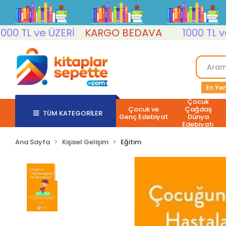
TL ve ÜZERİ
KARGO BEDAVA
1000 TL ve ÜZ
En Yen
Çocuk
Çocuk ve
Çağdaş
TÜM KATEGORİLER
Genç Edebiyat
Dünya
Edebiyatı
Ana Sayfa
Kişisel Gelişim
Eğitim