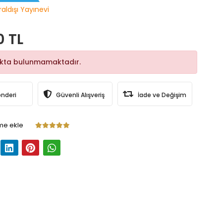
raldışı Yayınevi
0 TL
okta bulunmamaktadır.
önderi
Güvenli Alışveriş
İade ve Değişim
me ekle