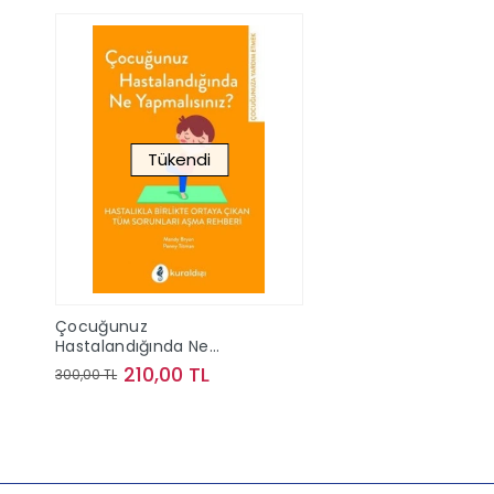
Tükendi
Çocuğunuz
Hastalandığında Ne
Yapmalısınız?
210,00 TL
300,00 TL
Stokta Yok