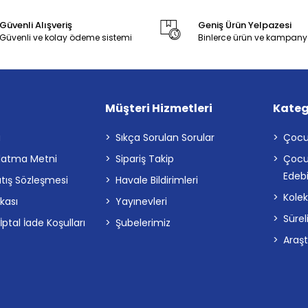
Güvenli Alışveriş
Geniş Ürün Yelpazesi
Güvenli ve kolay ödeme sistemi
Binlerce ürün ve kampany
Müşteri Hizmetleri
Kateg
a
Sıkça Sorulan Sorular
Çocu
latma Metni
Sipariş Takip
Çocu
Edebi
atış Sözleşmesi
Havale Bildirimleri
Kolek
ikası
Yayınevleri
Sürel
tal İade Koşulları
Şubelerimiz
Araş