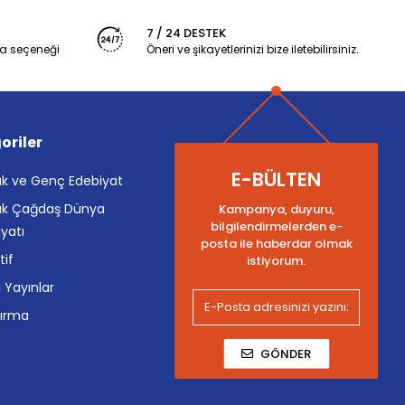
7 / 24 DESTEK
a seçeneği
Öneri ve şikayetlerinizi bize iletebilirsiniz.
oriler
E-BÜLTEN
k ve Genç Edebiyat
k Çağdaş Dünya
Kampanya, duyuru,
bilgilendirmelerden e-
yatı
posta ile haberdar olmak
tif
istiyorum.
i Yayınlar
tırma
GÖNDER