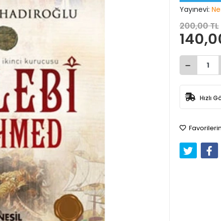
Yayınevi:
Nes
200,00 TL
140,0
Hızlı G
Favorileri