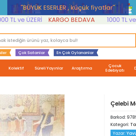
''BÜYÜK ESERLER , küçük fiyatlar''
L ve ÜZERİ
KARGO BEDAVA
1000 TL ve ÜZE
iler
Çok Satanlar
En Çok Oylananlar
Çocuk
Kolektif
Süreli Yayınlar
Araştırma
Edebiyatı
Çelebi 
Barkod:
978
Kategori:
Ta
Yazar:
Yav