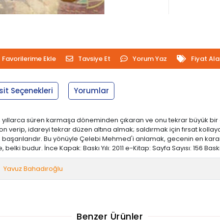
Favorilerime Ekle
Tavsiye Et
Yorum Yaz
Fiyat Al
sit Seçenekleri
Yorumlar
eti, yıllarca süren karmaşa döneminden çıkaran ve onu tekrar büyük b
on verip, idareyi tekrar düzen altına almak; saldırmak için fırsat ko
ılarıdır. Bu yönüyle Çelebi Mehmed'i anlamak, gecenin en karanlık
ki budur. İnce Kapak: Baskı Yılı: 2011 e-Kitap: Sayfa Sayısı: 156 Baskı Y
Yavuz Bahadıroğlu
Benzer Ürünler