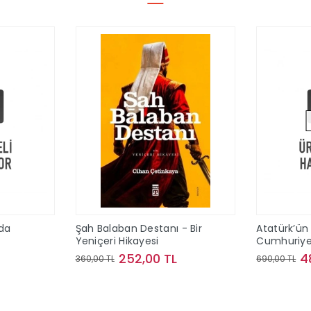
da
Şah Balaban Destanı - Bir
Atatürk’ün 
Yeniçeri Hikayesi
Cumhuriye
252,00 TL
4
360,00 TL
690,00 TL
le
Sepete Ekle