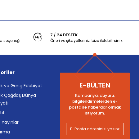
7 / 24 DESTEK
a seçeneği
Öneri ve şikayetlerinizi bize iletebilirsiniz.
oriler
E-BÜLTEN
k ve Genç Edebiyat
k Çağdaş Dünya
Kampanya, duyuru,
bilgilendirmelerden e-
yatı
posta ile haberdar olmak
tif
istiyorum.
i Yayınlar
tırma