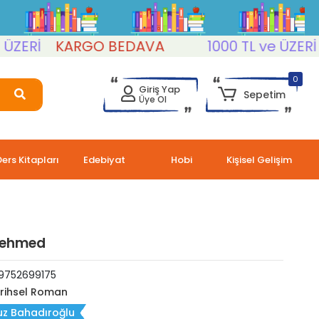
Rİ
KARGO BEDAVA
1000 TL ve ÜZERİ
KA
0
Giriş Yap
Sepetim
Üye Ol
Ders Kitapları
Edebiyat
Hobi
Kişisel Gelişim
Mehmed
9752699175
rihsel Roman
uz Bahadıroğlu