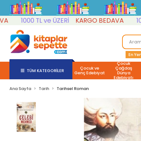
1000 TL ve ÜZERİ
KARGO BEDAVA
1000 T
En Yen
Çocuk
Çocuk ve
Çağdaş
TÜM KATEGORİLER
Genç Edebiyat
Dünya
Edebiyatı
Ana Sayfa
Tarih
Tarihsel Roman