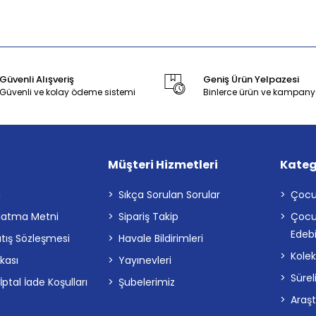
Güvenli Alışveriş
Geniş Ürün Yelpazesi
Güvenli ve kolay ödeme sistemi
Binlerce ürün ve kampany
Müşteri Hizmetleri
Kateg
a
Sıkça Sorulan Sorular
Çocu
latma Metni
Sipariş Takip
Çocu
Edebi
atış Sözleşmesi
Havale Bildirimleri
Kolek
ikası
Yayınevleri
Sürel
tal İade Koşulları
Şubelerimiz
Araş