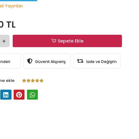
il Yayınları
0 TL
Sepete Ekle
önderi
Güvenli Alışveriş
İade ve Değişim
me ekle