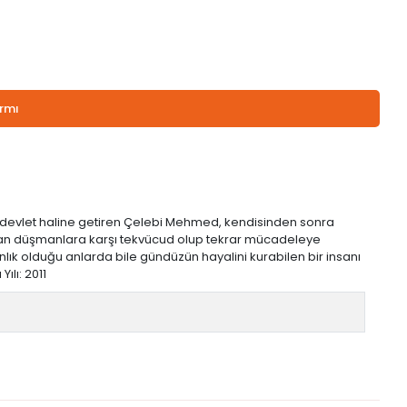
armı
ir devlet haline getiren Çelebi Mehmed, kendisinden sonra
llayan düşmanlara karşı tekvücud olup tekrar mücadeleye
 olduğu anlarda bile gündüzün hayalini kurabilen bir insanı
ılı: 2011