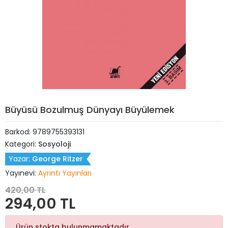
Büyüsü Bozulmuş Dünyayı Büyülemek
Barkod:
9789755393131
Kategori:
Sosyoloji
Yazar:
George Ritzer
Yayınevi:
Ayrıntı Yayınları
420,00 TL
294,00 TL
Ürün stokta bulunmamaktadır.