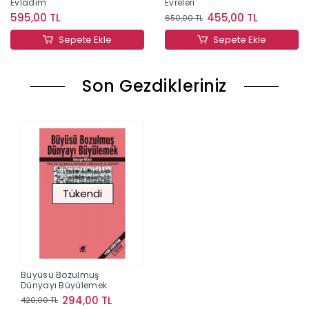
Evladım
Evreleri
595,00 TL
455,00 TL
650,00 TL
Sepete Ekle
Sepete Ekle
Son Gezdikleriniz
Tükendi
Büyüsü Bozulmuş
Dünyayı Büyülemek
294,00 TL
420,00 TL