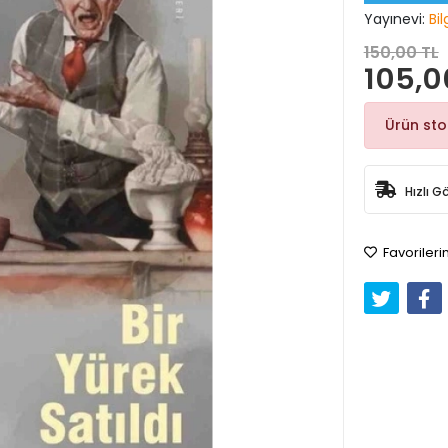
Yayınevi:
Bi
150,00 TL
105,0
Ürün st
Hızlı G
Favorileri