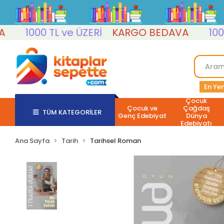
1000 TL ve ÜZERİ
KARGO BEDAVA
1000 TL
En Yen
Çocuk
Çocuk ve
Çağdaş
TÜM KATEGORİLER
Genç Edebiyat
Dünya
Edebiyatı
Ana Sayfa
Tarih
Tarihsel Roman