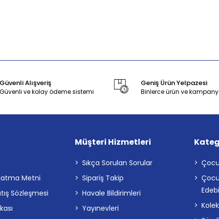
Güvenli Alışveriş
Geniş Ürün Yelpazesi
Güvenli ve kolay ödeme sistemi
Binlerce ürün ve kampany
Müşteri Hizmetleri
Kateg
a
Sıkça Sorulan Sorular
Çocu
latma Metni
Sipariş Takip
Çocu
Edebi
atış Sözleşmesi
Havale Bildirimleri
Kolek
ikası
Yayınevleri