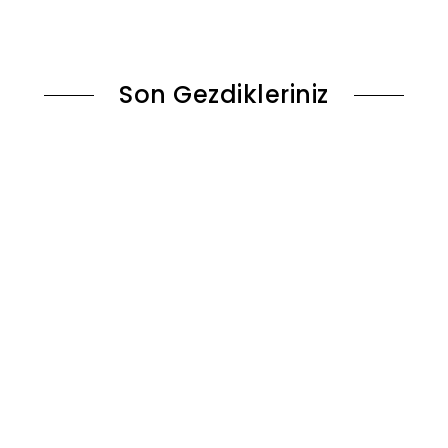
le
Sepete Ekle
Son Gezdikleriniz