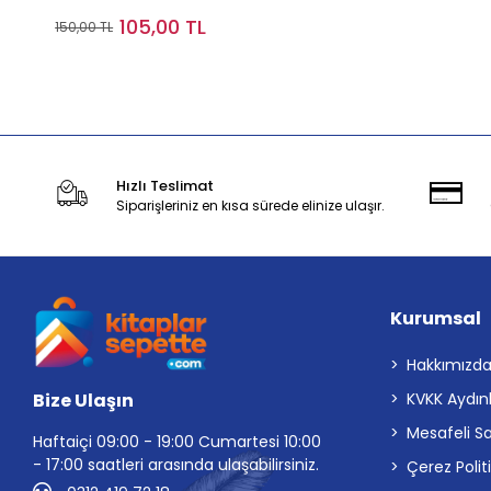
105,00 TL
150,00 TL
Stokta Yok
Hızlı Teslimat
Siparişleriniz en kısa sürede elinize ulaşır.
Kurumsal
Hakkımızd
Bize Ulaşın
KVKK Aydın
Mesafeli S
Haftaiçi 09:00 - 19:00 Cumartesi 10:00
- 17:00 saatleri arasında ulaşabilirsiniz.
Çerez Polit