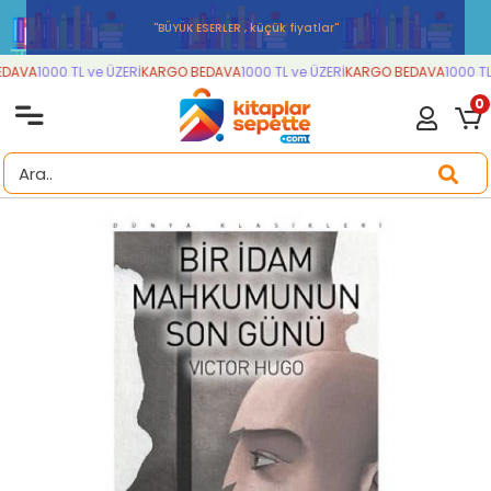
''BÜYÜK ESERLER , küçük fiyatlar''
DAVA
1000 TL ve ÜZERİ
KARGO BEDAVA
1000 TL ve ÜZERİ
KARGO BEDAVA
1000 TL 
0