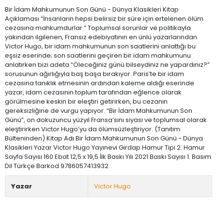
Bir İdam Mahkumunun Son Günü - Dünya Klasikleri Kitap
Açıklaması “İnsanların hepsi belirsiz bir süre için ertelenen ölüm
cezasına mahkumdurlar.” Toplumsal sorunlar ve politikayla
yakından ilgilenen, Fransız edebiyatının en ünlü yazarlarından
Victor Hugo, bir idam mahkumunun son saatlerini anlattığı bu
eşsiz eserinde; son saatlerini geçiren bir idam mahkumunu
anlatırken bizi adeta “Öleceğiniz günü bilseydiniz ne yapardınız?”
sorusunun ağırlığıyla baş başa bırakıyor. Paris’te bir idam
cezasına tanıklık etmesinin ardından kaleme aldığı eserinde
yazar, idam cezasının toplum tarafından eğlence olarak
görülmesine keskin bir eleştiri getirirken, bu cezanın
gereksizliğine de vurgu yapıyor. “Bir İdam Mahkumunun Son
Günü”, on dokuzuncu yüzyıl Fransa’sını siyasi ve toplumsal olarak
eleştirirken Victor Hugo’yu da ölümsüzleştiriyor. (Tanıtım
Bülteninden) Kitap Adı Bir İdam Mahkumunun Son Günü - Dünya
Klasikleri Yazar Victor Hugo Yayınevi Girdap Hamur Tipi 2. Hamur
Sayfa Sayısı 160 Ebat 12,5 x 19,5 İlk Baskı Yılı 2021 Baskı Sayısı 1. Basım
Dil Türkçe Barkod 9786057413932
Yazar
Victor Hugo