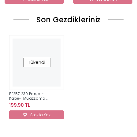
Son Gezdikleriniz
Tükendi
Bf257 230 Parça -
Kabe-İ Muazzama
Bluefocus
199,90 TL
Stokta Yok