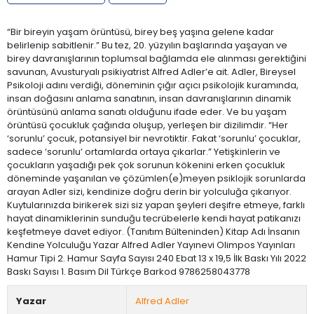
“Bir bireyin yaşam örüntüsü, birey beş yaşına gelene kadar
belirlenip sabitlenir.” Bu tez, 20. yüzyılın başlarında yaşayan ve
birey davranışlarının toplumsal bağlamda ele alınması gerektiğini
savunan, Avusturyalı psikiyatrist Alfred Adler’e ait. Adler, Bireysel
Psikoloji adını verdiği, döneminin çığır açıcı psikolojik kuramında,
insan doğasını anlama sanatının, insan davranışlarının dinamik
örüntüsünü anlama sanatı olduğunu ifade eder. Ve bu yaşam
örüntüsü çocukluk çağında oluşup, yerleşen bir dizilimdir. “Her
‘sorunlu’ çocuk, potansiyel bir nevrotiktir. Fakat ‘sorunlu’ çocuklar,
sadece ‘sorunlu’ ortamlarda ortaya çıkarlar.” Yetişkinlerin ve
çocukların yaşadığı pek çok sorunun kökenini erken çocukluk
döneminde yaşanılan ve çözümlen(e)meyen psiklojik sorunlarda
arayan Adler sizi, kendinize doğru derin bir yolculuğa çıkarıyor.
Kuytularınızda birikerek sizi siz yapan şeyleri deşifre etmeye, farklı
hayat dinamiklerinin sunduğu tecrübelerle kendi hayat patikanızı
keşfetmeye davet ediyor. (Tanıtım Bülteninden) Kitap Adı İnsanın
Kendine Yolculuğu Yazar Alfred Adler Yayınevi Olimpos Yayınları
Hamur Tipi 2. Hamur Sayfa Sayısı 240 Ebat 13 x 19,5 İlk Baskı Yılı 2022
Baskı Sayısı 1. Basım Dil Türkçe Barkod 9786258043778
Yazar
Alfred Adler