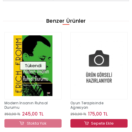
Benzer Ürünler
Tükendi
Modern İnsanın Ruhsal
Oyun Terapisinde
Durumu
Agresyon
245,00 TL
175,00 TL
350,00 TL
250,00 TL
Stokta Yok
Sepete Ekle