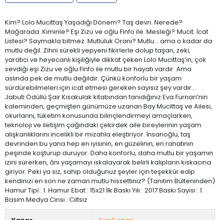
Kim? Lolo Mucittaş Yaşadığı Dönem? Taş devri. Nerede?
Mağarada. Kiminle? Eşi Zizu ve oğlu Finfo ile. Mesleği? Mucit. İcat
Listesi? Saymakla bitmez. Mutluluk Oranı? Mutlu… ama o kadar da
mutlu değil. Zihni sürekli yepyeni fikirlerle dolup taşan, zeki,
yaratıcı ve heyecanlı kişiliğiyle dikkat çeken Lolo Mucittaş’ın, çok
sevdiği eşi Zizu ve oğlu Finfo ile mutlu bir hayatı vardır. Ama
aslında pek de mutlu değildir. Çünkü konforlu bir yaşam
sürdürebilmeleri için icat etmesi gereken sayısız şey vardır...
Jabuti Ödüllü Şair Kısakulak kitabından tanıdığınız Eva Furnari’nin
kaleminden, geçmişten günümüze uzanan Bay Mucittaş ve Ailesi,
okurlarını, tüketim konusunda bilinçlendirmeyi amaçlarken,
teknoloji ve iletişim çağındaki çekirdek aile bireylerinin yaşam
alışkanlıklarını incelikli bir mizahla eleştiriyor. İnsanoğlu, taş
devrinden bu yana hep en iyisinin, en güzelinin, en rahatının
peşinde koşturup duruyor. Daha konforlu, daha mutlu bir yaşamın
izini sürerken, ânı yaşamayı ıskalayarak belirli kalıpların kıskacına
giriyor. Peki ya siz, sahip olduğunuz şeyler için teşekkür edip
kendinizi en son ne zaman mutlu hissettiniz? (Tanıtım Bülteninden)
Hamur Tipi : 1. Hamur Ebat : 15x21 İlk Baskı Yılı : 2017 Baskı Sayısı : 1.
Basım Medya Cinsi : Ciltsiz