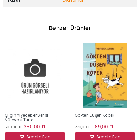
Yazar
Eva Furnari
Benzer Ürünler
Çılgın Yiyecekler Serisi -
Gökten Düşen Köpek
Mütevazı Turta
350,00 TL
189,00 TL
500,00 TL
270,00 TL
Sepete Ekle
Sepete Ekle