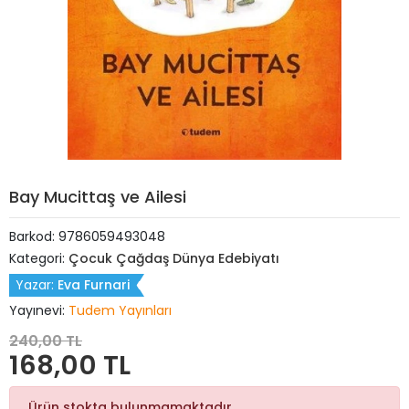
Bay Mucittaş ve Ailesi
Barkod:
9786059493048
Kategori:
Çocuk Çağdaş Dünya Edebiyatı
Yazar:
Eva Furnari
Yayınevi:
Tudem Yayınları
240,00 TL
168,00 TL
Ürün stokta bulunmamaktadır.