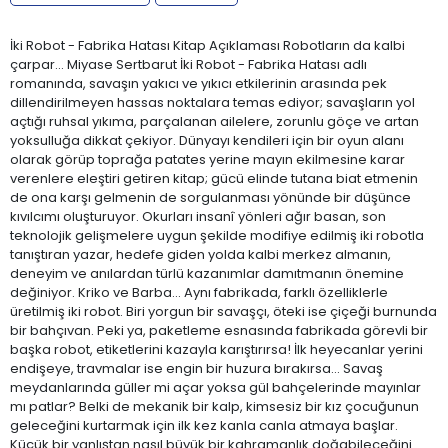
İki Robot - Fabrika Hatası Kitap Açıklaması Robotların da kalbi
çarpar... Miyase Sertbarut İki Robot - Fabrika Hatası adlı
romanında, savaşın yakıcı ve yıkıcı etkilerinin arasında pek
dillendirilmeyen hassas noktalara temas ediyor; savaşların yol
açtığı ruhsal yıkıma, parçalanan ailelere, zorunlu göçe ve artan
yoksulluğa dikkat çekiyor. Dünyayı kendileri için bir oyun alanı
olarak görüp toprağa patates yerine mayın ekilmesine karar
verenlere eleştiri getiren kitap; gücü elinde tutana biat etmenin
de ona karşı gelmenin de sorgulanması yönünde bir düşünce
kıvılcımı oluşturuyor. Okurları insanî yönleri ağır basan, son
teknolojik gelişmelere uygun şekilde modifiye edilmiş iki robotla
tanıştıran yazar, hedefe giden yolda kalbi merkez almanın,
deneyim ve anılardan türlü kazanımlar damıtmanın önemine
değiniyor. Kriko ve Barba... Aynı fabrikada, farklı özelliklerle
üretilmiş iki robot. Biri yorgun bir savaşçı, öteki ise çiçeği burnunda
bir bahçıvan. Peki ya, paketleme esnasında fabrikada görevli bir
başka robot, etiketlerini kazayla karıştırırsa! İlk heyecanlar yerini
endişeye, travmalar ise engin bir huzura bırakırsa... Savaş
meydanlarında güller mi açar yoksa gül bahçelerinde mayınlar
mı patlar? Belki de mekanik bir kalp, kimsesiz bir kız çocuğunun
geleceğini kurtarmak için ilk kez kanla canla atmaya başlar.
Küçük bir yanlıştan nasıl büyük bir kahramanlık doğabileceğini