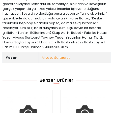
gösteren Miyase Sertbarut bu romanıyla, sınırların ve savaşların
gerçek yaşamda yalnızca yoksul insanlar için var olduğunu
hatırlatıyor. Sevgiyi ve dostluğu pusula yaparak “anı disklerimizi”
güzelliklerle doldurmak için yola çıkan Kriko ve Barba, “Keşke
fabrikalar hep böyle hatalar yapsa, daima sevgi kazansa!”
dedirtiyor. Kim bilir, belki dünyanın kurtuluşu böyle bir hatada
gizlidir... (Tanıtım Bülteninden) Kitap Adı İki Robot - Fabrika Hatası
Yazar Miyase Sertbarut Yayınevi Tudem Yayınları Hamur Tipi 2.
Hamur Sayfa Sayısı 96 Ebat 13 x 19 İlk Baskı Yılı 2022 Baskı Sayısı 1.
Basım Dil Türkçe Barkod 9786052857076
Yazar
Miyase Sertbarut
Benzer Ürünler