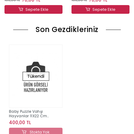
Sepete Ekle
Sepete Ekle
Son Gezdikleriniz
Tükendi
Baby Puzzle Vahşi
Hayvanlar 11X22 Cm
(12001)
400,00 TL
Stokta Yok