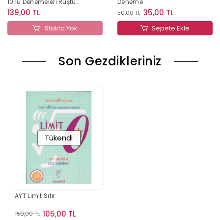
10 lu Denemeleri Rüştü
Deneme
Hoca
139,00 TL
35,00 TL
50,00 TL
Stokta Yok
Sepete Ekle
Son Gezdikleriniz
Tükendi
AYT Limit Sıfır
105,00 TL
150,00 TL